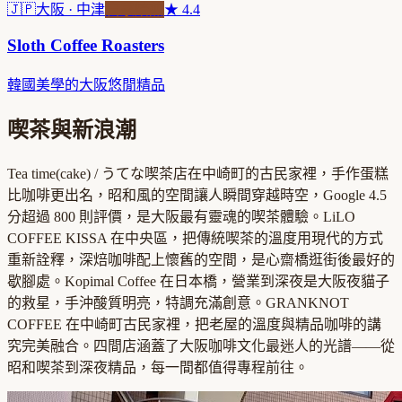
🇯🇵
大阪
· 中津
自家焙煎
★
4.4
Sloth Coffee Roasters
韓國美學的大阪悠閒精品
喫茶與新浪潮
Tea time(cake) / うてな喫茶店在中崎町的古民家裡，手作蛋糕
比咖啡更出名，昭和風的空間讓人瞬間穿越時空，Google 4.5
分超過 800 則評價，是大阪最有靈魂的喫茶體驗。LiLO
COFFEE KISSA 在中央區，把傳統喫茶的溫度用現代的方式
重新詮釋，深焙咖啡配上懷舊的空間，是心齋橋逛街後最好的
歇腳處。Kopimal Coffee 在日本橋，營業到深夜是大阪夜貓子
的救星，手沖酸質明亮，特調充滿創意。GRANKNOT
COFFEE 在中崎町古民家裡，把老屋的溫度與精品咖啡的講
究完美融合。四間店涵蓋了大阪咖啡文化最迷人的光譜——從
昭和喫茶到深夜精品，每一間都值得專程前往。