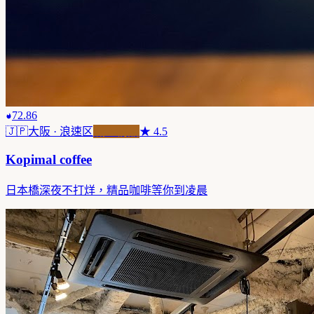
72.86
🇯🇵
大阪
· 浪速区
職人精品
★
4.5
Kopimal coffee
日本橋深夜不打烊，精品咖啡等你到凌晨