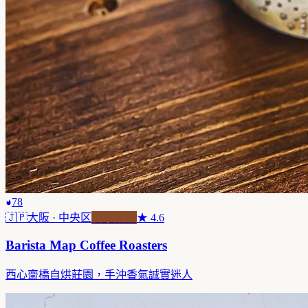
78
🇯🇵
大阪
· 中央区
自家焙煎
★
4.6
Barista Map Coffee Roasters
西心齋橋自烘莊園，手沖香氣誠實迷人