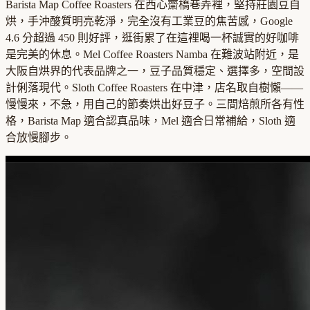
Barista Map Coffee Roasters 在西心齋橋巷弄裡，堅持莊園豆自
烘，手沖酸質明亮乾淨，完全沒有工業豆的焦苦感，Google
4.6 分超過 450 則好評，逛街累了在這裡喝一杯誠實的好咖啡
是完美的休息。Mel Coffee Roasters Namba 在難波站附近，是
大阪自烘界的代表品牌之一，豆子品質穩定、選擇多，空間設
計俐落現代。Sloth Coffee Roasters 在中津，店名取自樹懶——
慢慢來，不急，用自己的節奏烘出好豆子。三間焙煎所各有性
格，Barista Map 適合認真品味，Mel 適合日常補給，Sloth 適
合放慢腳步。