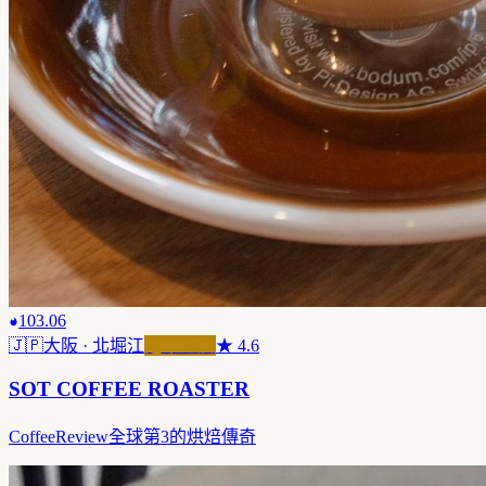
103.06
🇯🇵
大阪
· 北堀江
冠軍之店
★
4.6
SOT COFFEE ROASTER
CoffeeReview全球第3的烘焙傳奇