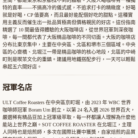
空間，都是東京和京都找不到的體驗。大阪人喝咖啡有一種獨
特的直率——不搞高冷的儀式感，不追求打卡的精緻度，好喝
就是好喝，CP 值要高，而且最好能配個好吃的甜點。這種實
用主義反而催生出一批品質極高但價格親民的好店。這份指南
精選了 10 間最值得體驗的大阪咖啡店，從世界冠軍到深夜咖
啡，每一間都代表了大阪精品咖啡的不同切面。大阪的咖啡店
分布比東京集中，主要在中央區、北區和堺市三個區域。中央
區的心齋橋、北堀江一帶是精品咖啡的核心地段，北區的中崎
町則是喫茶文化的重鎮。建議用地鐵搭配步行，一天可以輕鬆
串起五六間好店。
冠軍名店
ULT Coffee Roasters 在中央區京町堀，由 2023 年 WBC 世界
咖啡師冠軍 Boram Um 創立，以第 24 名入選 2026 世界百大，
嚴選稀有精品豆加上冠軍級萃取，每一杯都讓人理解為什麼他
能站上世界之巔。SOT COFFEE ROASTER 在北堀江，主理
人同時也是焙煎師，多次在國際比賽中獲獎，自家焙煎的品質