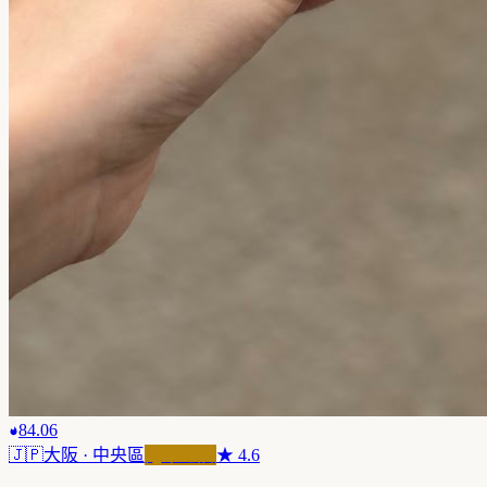
84.06
🇯🇵
大阪
· 中央區
冠軍之店
★
4.6