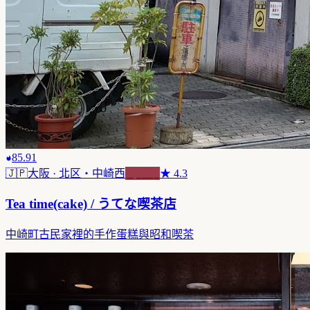
85.91
🇯🇵
大阪
· 北区・中崎西
純喫茶
★
4.3
Tea time(cake) / うてな喫茶店
中崎町古民家裡的手作蛋糕與昭和喫茶