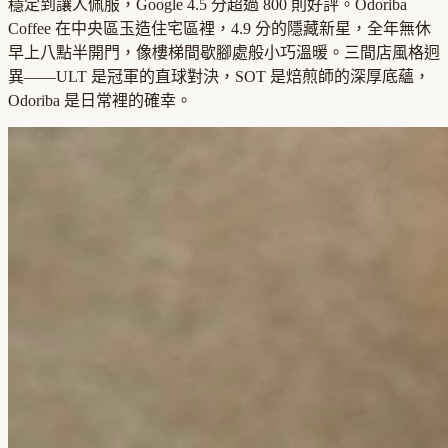
穩定到讓人佩服，Google 4.5 分超過 800 則好評。Odoriba
Coffee 在中央區玉造住宅區裡，4.9 分的隱藏新星，全年無休
早上八點半開門，像樓梯間歇腳處般小巧溫暖。三間店風格迥
異——ULT 是冠軍的直球對決，SOT 是焙煎師的深厚底蘊，
Odoriba 是日常裡的確幸。