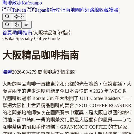
珈琲散歩
Kafesanpo
🇹🇼
Taiwan
🇯🇵
Japan
排行榜
指南
地圖
附近
路線
收藏
護照
首頁
/
咖啡指南
/
大阪精品咖啡指南
Osaka Specialty Coffee Guide
大阪精品咖啡指南
湯姆
2026-03-27
9
間咖啡店
3
個主題
大阪的精品咖啡一直被東京和京都的光芒遮蓋，但說實話，大
阪這兩年的進步速度可能是全日本最快的。2023 年 WBC 世
界咖啡師冠軍 Boram Um 在大阪開了 ULT Coffee Roasters，一
舉把大阪推上世界精品咖啡的舞台。SOT COFFEE ROASTER
的老闆兼焙煎師多次在國際賽事中獲獎，是大阪自烘圈的精神
領袖。而中崎町一帶的喫茶文化更是大阪獨有的風景——うて
な喫茶店的昭和手作蛋糕、GRANKNOT COFFEE 的古民家