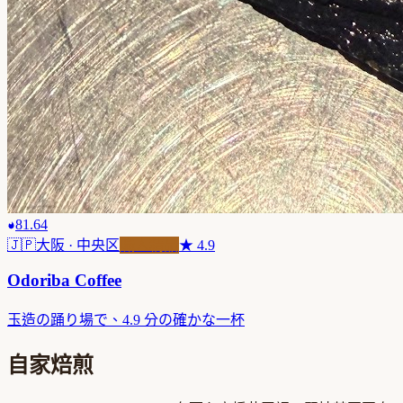
81.64
🇯🇵
大阪
· 中央区
職人精品
★
4.9
Odoriba Coffee
玉造の踊り場で、4.9 分の確かな一杯
自家焙煎