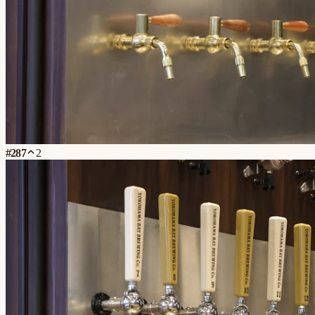
#
287
2