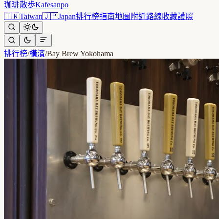
珈琲散歩
Kafesanpo
🇹🇼
Taiwan
🇯🇵
Japan
排行榜
指南
地圖
附近
路線
收藏
護照
排行榜
/
橫濱
/
Bay Brew Yokohama