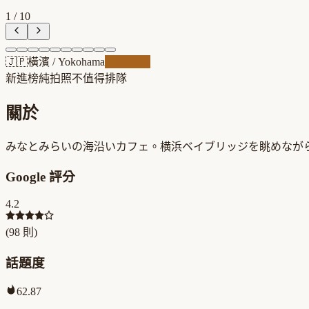
1
/
10
🇯🇵
橫濱
/
Yokohama
職人精品
新進榜
純拍照不值得排隊
關於
みなとみらいの海沿いカフェ。横浜ベイブリッジを眺めなが
Google 評分
4.2
(
98
則)
話題度
62.87