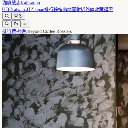
珈琲散歩
Kafesanpo
🇹🇼
Taiwan
🇯🇵
Japan
排行榜
指南
地圖
附近
路線
收藏
護照
排行榜
/
神戶
/
Beyond Coffee Roasters