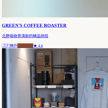
GREEN'S COFFEE ROASTER
北野坂綠意清新的精品烘焙
🇯🇵
神戶
自家焙煎
★
4.6