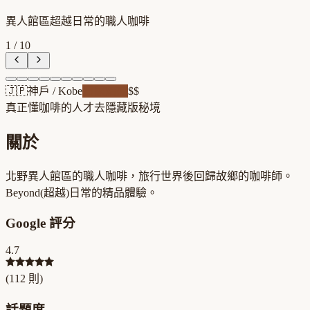
異人館區超越日常的職人咖啡
1
/
10
🇯🇵
神戶
/
Kobe
自家焙煎
$$
真正懂咖啡的人才去
隱藏版秘境
關於
北野異人館區的職人咖啡，旅行世界後回歸故鄉的咖啡師。
Beyond(超越)日常的精品體驗。
Google 評分
4.7
(
112
則)
話題度