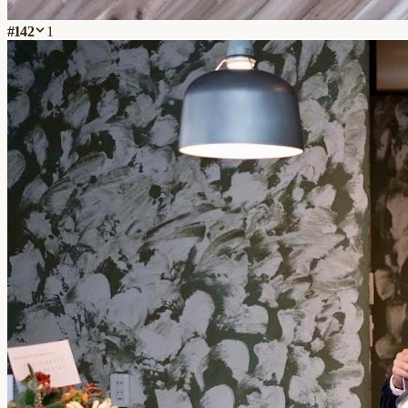
#
142
1