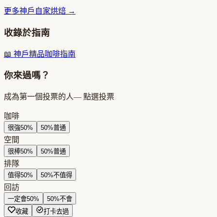
更多
神戶
自家烘焙
→
收錄於指南
📖
神戶精品咖啡指南
你來過嗎？
成為第一個投票的人
— 點選投票
咖啡
很強
50
%
50
%
普通
空間
很棒
50
%
50
%
普通
排隊
值得
50
%
50
%
不值得
回訪
一定會
50
%
50
%
不會
收藏
打卡去過