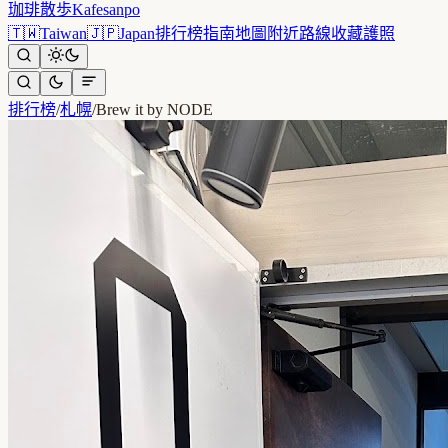
珈琲散歩
Kafesanpo
🇹🇼
Taiwan
🇯🇵
Japan
排行榜
指南
地圖
附近
路線
收藏
護照
排行榜
/
札幌
/
Brew it by NODE