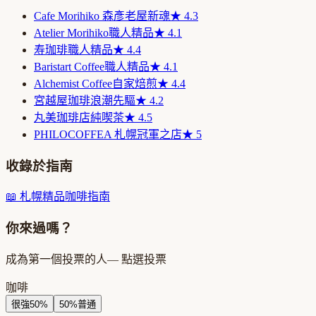
Cafe Morihiko 森彥
老屋新魂
★
4.3
Atelier Morihiko
職人精品
★
4.1
寿珈琲
職人精品
★
4.4
Baristart Coffee
職人精品
★
4.1
Alchemist Coffee
自家焙煎
★
4.4
宮越屋珈琲
浪潮先驅
★
4.2
丸美珈琲店
純喫茶
★
4.5
PHILOCOFFEA 札幌
冠軍之店
★
5
收錄於指南
📖
札幌精品咖啡指南
你來過嗎？
成為第一個投票的人
— 點選投票
咖啡
很強
50
%
50
%
普通