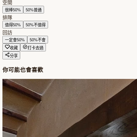
空間
很棒
50
%
50
%
普通
排隊
值得
50
%
50
%
不值得
回訪
一定會
50
%
50
%
不會
收藏
打卡去過
分享
你可能也會喜歡