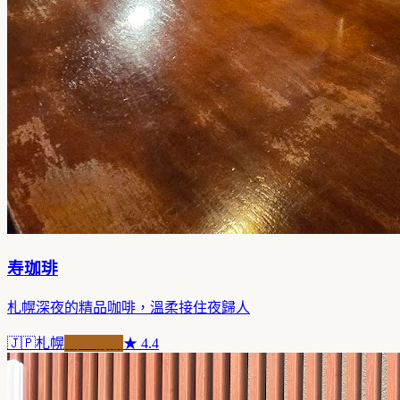
寿珈琲
札幌深夜的精品咖啡，溫柔接住夜歸人
🇯🇵
札幌
職人精品
★
4.4