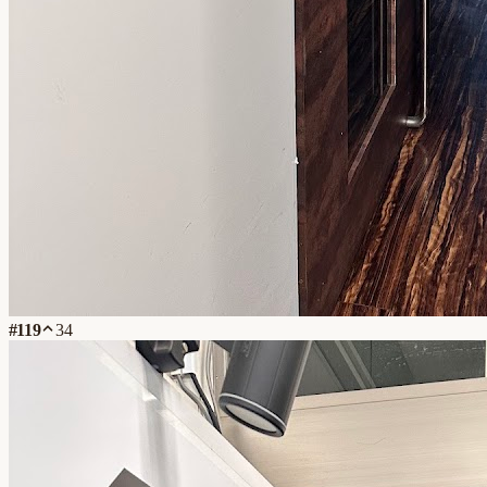
#
119
34