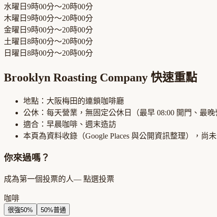
水曜日
9時00分～20時00分
木曜日
9時00分～20時00分
金曜日
9時00分～20時00分
土曜日
8時00分～20時00分
日曜日
8時00分～20時00分
Brooklyn Roasting Company
快速重點
地點：
大阪梅田
的
連鎖咖啡廳
公休：
每天營業，無固定公休日
（最早
08:00
開門、最晚
適合：
早晨咖啡、週末造訪
本頁為資料收錄（Google Places 與公開資訊整理），
你來過嗎？
成為第一個投票的人
— 點選投票
咖啡
很強
50
%
50
%
普通