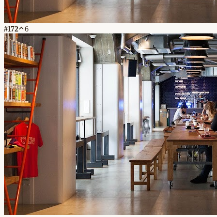
#
172
6