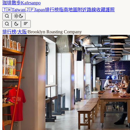
珈琲散歩
Kafesanpo
🇹🇼
Taiwan
🇯🇵
Japan
排行榜
指南
地圖
附近
路線
收藏
護照
排行榜
/
大阪
/
Brooklyn Roasting Company