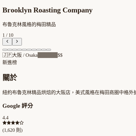
Brooklyn Roasting Company
布魯克林風格的梅田精品
1
/
10
🇯🇵
大阪
/
Osaka
品牌連鎖
$$
新進榜
關於
紐約布魯克林精品烘焙的大阪店，美式風格在梅田商圈中格外
Google 評分
4.4
(
1,620
則)