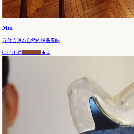
Mui
元住吉無為自然的精品風味
🇯🇵
川崎
自家焙煎
★
4