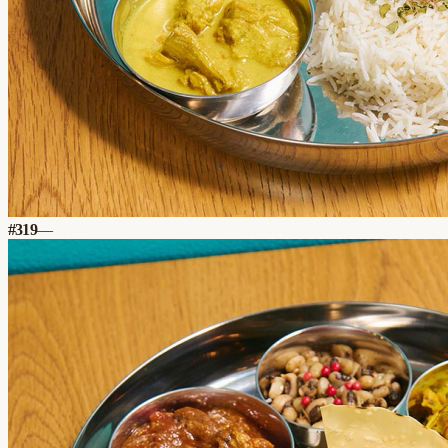
#
319
—