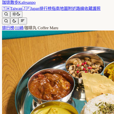
珈琲散歩
Kafesanpo
🇹🇼
Taiwan
🇯🇵
Japan
排行榜
指南
地圖
附近
路線
收藏
護照
排行榜
/
川崎
/
珈琲丸 Coffee Maru