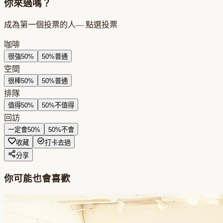
你來過嗎？
成為第一個投票的人
— 點選投票
咖啡
很強
50
%
50
%
普通
空間
很棒
50
%
50
%
普通
排隊
值得
50
%
50
%
不值得
回訪
一定會
50
%
50
%
不會
收藏
打卡去過
分享
你可能也會喜歡