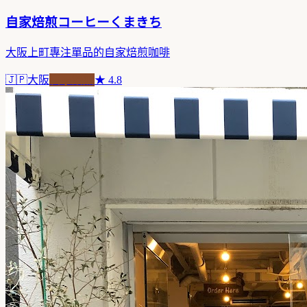
自家焙煎コーヒーくまきち
大阪上町專注單品的自家焙煎咖啡
🇯🇵
大阪
自家焙煎
★
4.8