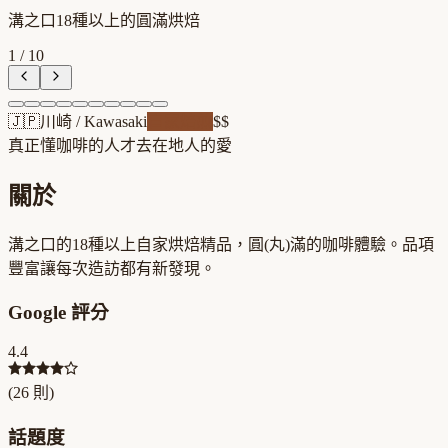
溝之口18種以上的圓滿烘焙
1
/
10
🇯🇵
川崎
/
Kawasaki
自家焙煎
$$
真正懂咖啡的人才去
在地人的愛
關於
溝之口的18種以上自家烘焙精品，圓(丸)滿的咖啡體驗。品項
豐富讓每次造訪都有新發現。
Google 評分
4.4
(
26
則)
話題度