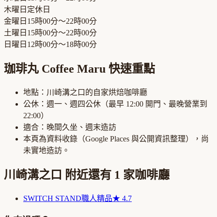
木曜日
定休日
金曜日
15時00分～22時00分
土曜日
15時00分～22時00分
日曜日
12時00分～18時00分
珈琲丸 Coffee Maru
快速重點
地點：
川崎溝之口
的
自家烘焙咖啡廳
公休：
週一、週四公休
（最早
12:00
開門、最晚營業到
22:00
）
適合：
晚間久坐、週末造訪
本頁為資料收錄（Google Places 與公開資訊整理），尚
未實地造訪。
川崎溝之口
附近還有
1
家咖啡廳
SWITCH STAND
職人精品
★
4.7