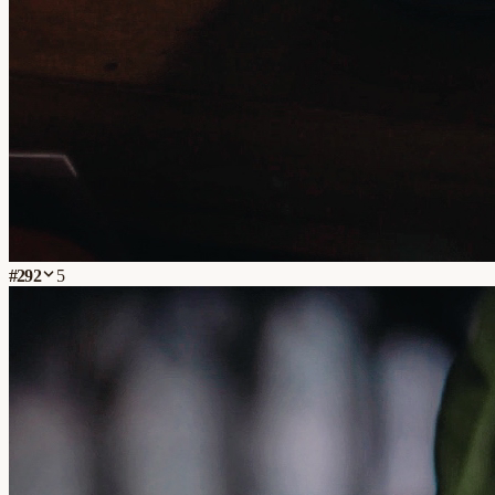
#
292
5