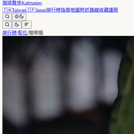
珈琲散歩
Kafesanpo
🇹🇼
Taiwan
🇯🇵
Japan
排行榜
指南
地圖
附近
路線
收藏
護照
排行榜
/
彰化
/
咖啡烟