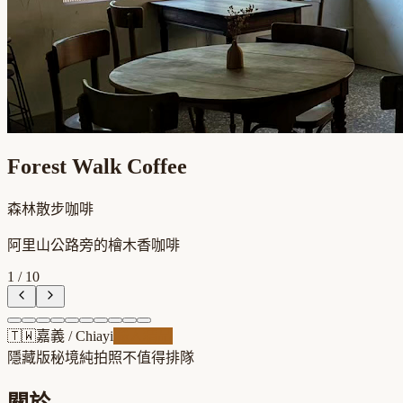
Forest Walk Coffee
森林散步咖啡
阿里山公路旁的檜木香咖啡
1
/
10
🇹🇼
嘉義
/
Chiayi
職人精品
隱藏版秘境
純拍照不值得排隊
關於