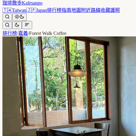
珈琲散歩
Kafesanpo
🇹🇼
Taiwan
🇯🇵
Japan
排行榜
指南
地圖
附近
路線
收藏
護照
排行榜
/
嘉義
/
Forest Walk Coffee