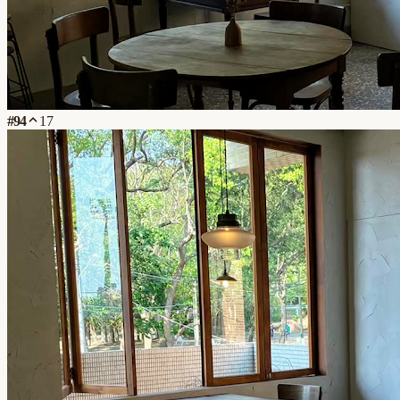
#
94
17