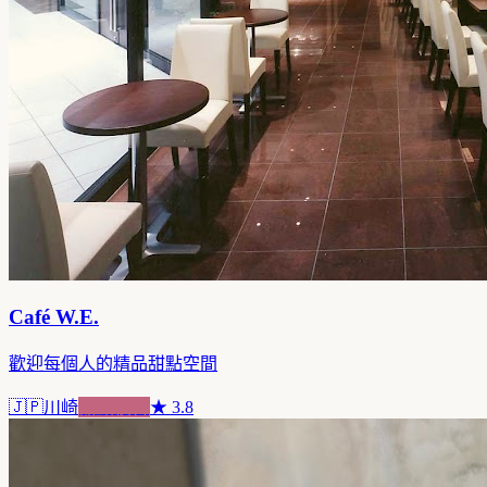
Café W.E.
歡迎每個人的精品甜點空間
🇯🇵
川崎
甜點複合
★
3.8