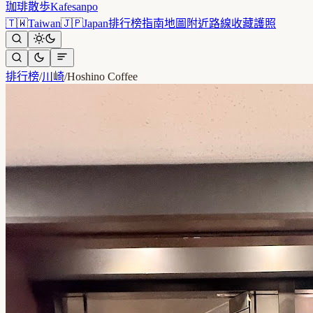
珈琲散歩
Kafesanpo
🇹🇼
Taiwan
🇯🇵
Japan
排行榜
指南
地圖
附近
路線
收藏
護照
排行榜
/
川崎
/
Hoshino Coffee