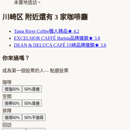
未實地造訪。
川崎区
附近還有
3
家咖啡廳
Tama River Coffee
職人精品
★
4.2
EXCELSIOR CAFFÉ Barista
品牌連鎖
★
3.8
DEAN & DELUCA CAFÉ 川崎
品牌連鎖
★
3.6
你來過嗎？
成為第一個投票的人
— 點選投票
咖啡
很強
50
%
50
%
普通
空間
很棒
50
%
50
%
普通
排隊
值得
50
%
50
%
不值得
回訪