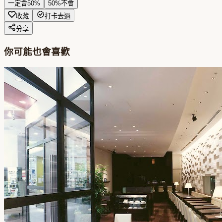
一定會
50
%
50
%
不會
收藏
打卡去過
分享
你可能也會喜歡