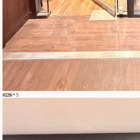
#
226
5