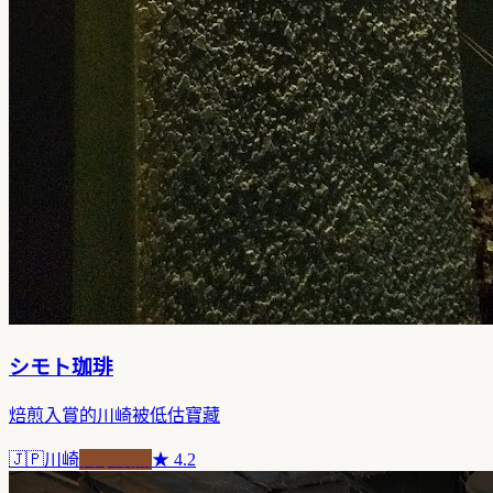
シモト珈琲
焙煎入賞的川崎被低估寶藏
🇯🇵
川崎
自家焙煎
★
4.2