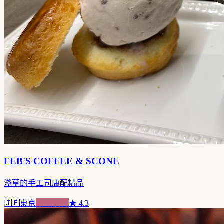
FEB'S COFFEE & SCONE
淺草的手工司康配精品
🇯🇵
東京
甜點複合
★
4.3