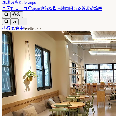
珈琲散歩
Kafesanpo
🇹🇼
Taiwan
🇯🇵
Japan
排行榜
指南
地圖
附近
路線
收藏
護照
排行榜
/
台中
/
ivette café