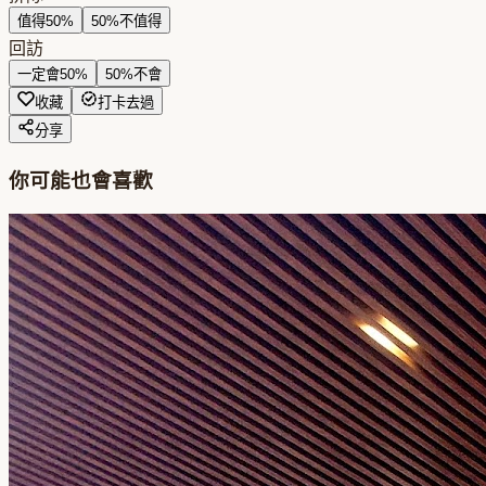
值得
50
%
50
%
不值得
回訪
一定會
50
%
50
%
不會
收藏
打卡去過
分享
你可能也會喜歡