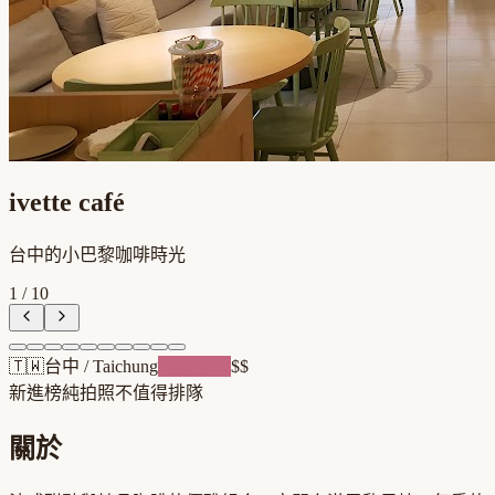
ivette café
台中的小巴黎咖啡時光
1
/
10
🇹🇼
台中
/
Taichung
甜點複合
$$
新進榜
純拍照不值得排隊
關於