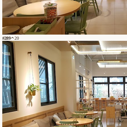
#
289
20