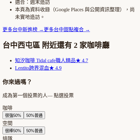
適合：
週末造訪
本頁為資料收錄（Google Places 與公開資訊整理），尚
未實地造訪。
更多
台中
新進榜
→
更多
台中
甜點複合
→
台中西屯區
附近還有
2
家咖啡廳
知汐咖啡 Tidal cafe
職人精品
★
4.7
Lentito
跨界混血
★
4.9
你來過嗎？
成為第一個投票的人
— 點選投票
咖啡
很強
50
%
50
%
普通
空間
很棒
50
%
50
%
普通
排隊