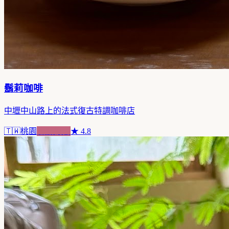
鬍莉咖啡
中壢中山路上的法式復古特調咖啡店
🇹🇼
桃園
甜點複合
★
4.8