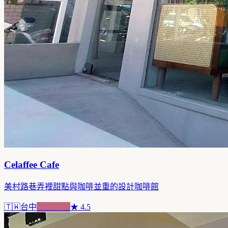
Celaffee Cafe
美村路巷弄裡甜點與咖啡並重的設計咖啡館
🇹🇼
台中
甜點複合
★
4.5