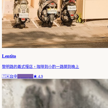
Lentito
黎明路的義式慢店，咖啡到小酌一路開到晚上
🇹🇼
台中
跨界混血
★
4.9