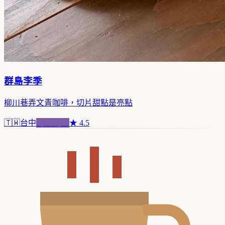
群島李季
柳川巷弄文青咖啡，切片甜點是亮點
🇹🇼
台中
跨界混血
★
4.5