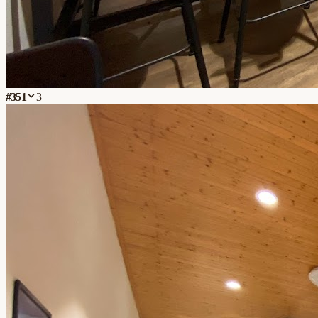
#
351
3