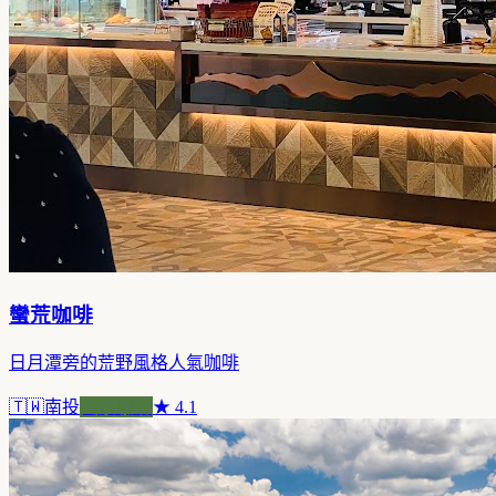
蠻荒咖啡
日月潭旁的荒野風格人氣咖啡
🇹🇼
南投
風景咖啡
★
4.1