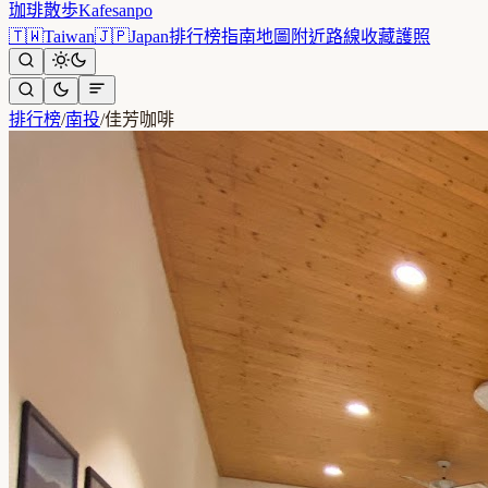
珈琲散歩
Kafesanpo
🇹🇼
Taiwan
🇯🇵
Japan
排行榜
指南
地圖
附近
路線
收藏
護照
排行榜
/
南投
/
佳芳咖啡