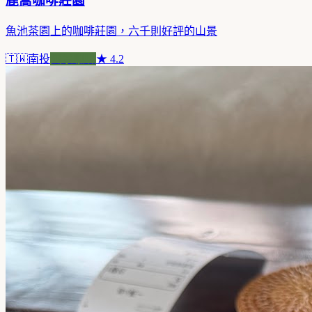
鹿篙咖啡莊園
魚池茶園上的咖啡莊園，六千則好評的山景
🇹🇼
南投
風景咖啡
★
4.2