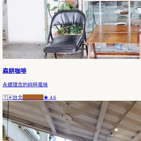
森耕咖啡
永續理念的純粹風味
🇹🇼
台北
職人精品
★
4.6