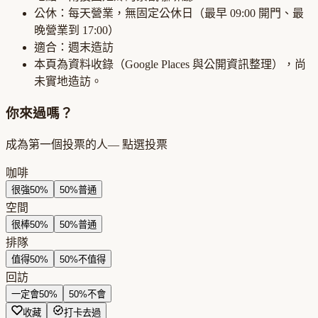
公休：
每天營業，無固定公休日
（最早
09:00
開門、最
晚營業到
17:00
）
適合：
週末造訪
本頁為資料收錄（Google Places 與公開資訊整理），尚
未實地造訪。
你來過嗎？
成為第一個投票的人
— 點選投票
咖啡
很強
50
%
50
%
普通
空間
很棒
50
%
50
%
普通
排隊
值得
50
%
50
%
不值得
回訪
一定會
50
%
50
%
不會
收藏
打卡去過