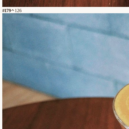
#
179
126