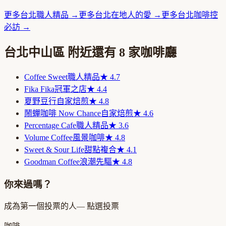
更多
台北
職人精品
→
更多
台北
在地人的愛
→
更多
台北
咖啡控
必訪
→
台北中山區
附近還有
8
家咖啡廳
Coffee Sweet
職人精品
★
4.7
Fika Fika
冠軍之店
★
4.4
夏野豆行
自家焙煎
★
4.8
鬧蟬咖啡 Now Chance
自家焙煎
★
4.6
Percentage Cafe
職人精品
★
3.6
Volume Coffee
風景咖啡
★
4.8
Sweet & Sour Life
甜點複合
★
4.1
Goodman Coffee
浪潮先驅
★
4.8
你來過嗎？
成為第一個投票的人
— 點選投票