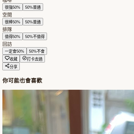
咖啡
很強
50
%
50
%
普通
空間
很棒
50
%
50
%
普通
排隊
值得
50
%
50
%
不值得
回訪
一定會
50
%
50
%
不會
收藏
打卡去過
分享
你可能也會喜歡