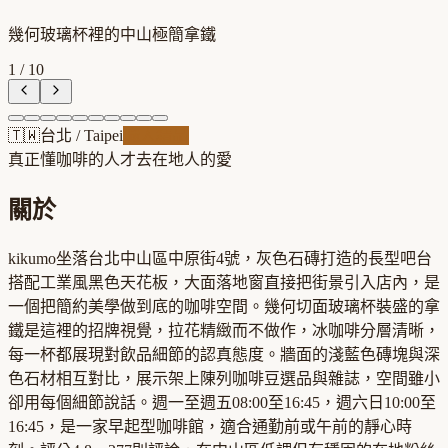
幾何玻璃杯裡的中山極簡拿鐵
1
/
10
🇹🇼
台北
/
Taipei
職人精品
真正懂咖啡的人才去
在地人的愛
關於
kikumo坐落台北中山區中原街4號，灰色石磚打造的長型吧台
搭配工業風黑色天花板，大面落地窗直接把街景引入店內，是
一個把簡約美學做到底的咖啡空間。幾何切面玻璃杯裝盛的拿
鐵是這裡的招牌視覺，拉花精緻而不做作，冰咖啡分層清晰，
每一杯都展現對飲品細節的認真態度。牆面的淺藍色磚塊與深
色石材相互對比，展示架上陳列咖啡豆選品與雜誌，空間雖小
卻用每個細節說話。週一至週五08:00至16:45，週六日10:00至
16:45，是一家早起型咖啡館，適合通勤前或午前的靜心時