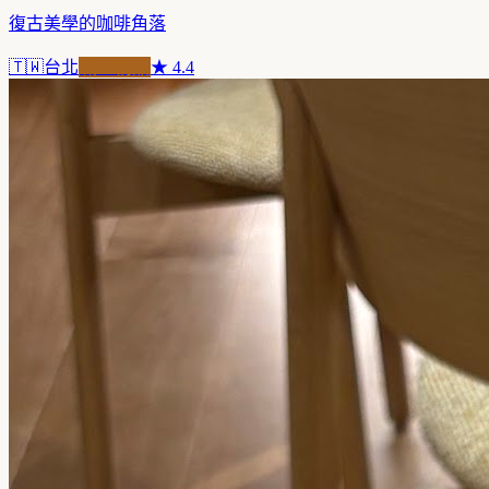
復古美學的咖啡角落
🇹🇼
台北
職人精品
★
4.4