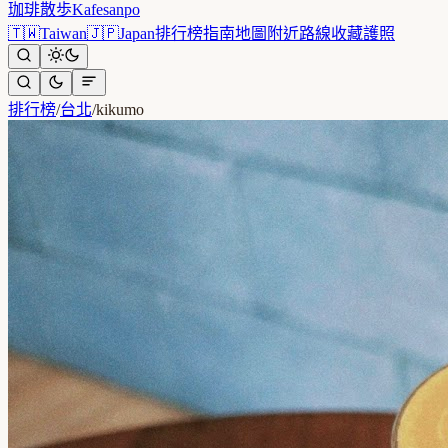
珈琲散歩
Kafesanpo
🇹🇼
Taiwan
🇯🇵
Japan
排行榜
指南
地圖
附近
路線
收藏
護照
排行榜
/
台北
/
kikumo