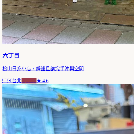
六丁目
松山日系小店，靜謐且講究手沖與空間
🇹🇼
台北
純喫茶
★
4.6