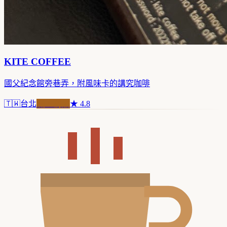
KITE COFFEE
國父紀念館旁巷弄，附風味卡的講究咖啡
🇹🇼
台北
職人精品
★
4.8