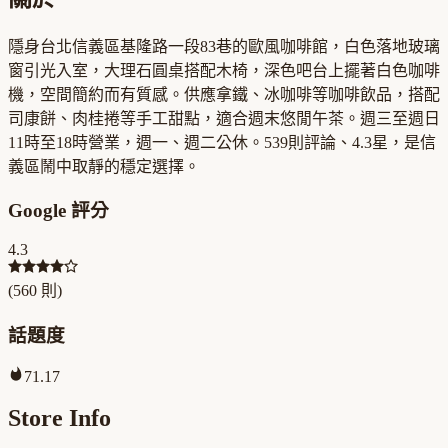
隱身台北信義區基隆路一段83巷的歐風咖啡館，白色落地玻璃
窗引光入室，大理石圓桌搭配木椅，深色吧台上擺著白色咖啡
機，空間簡約而有質感。供應拿鐵、冰咖啡等咖啡飲品，搭配
司康餅、肉桂捲等手工甜點，適合週末悠閒午茶。週三至週日
11時至18時營業，週一、週二公休。539則評論、4.3星，是信
義區鬧中取靜的穩定選擇。
Google 評分
4.3
(
560
則)
話題度
71.17
Store Info