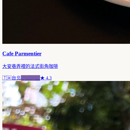
Cafe Parmentier
大安巷弄裡的法式街角咖啡
🇹🇼
台北
跨界混血
★
4.3