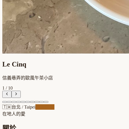
Le Cinq
信義巷弄的歐風午茶小店
1
/
10
🇹🇼
台北
/
Taipei
職人精品
在地人的愛
關於