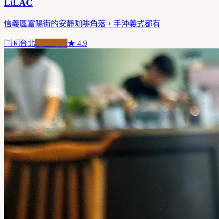
LiLAC
信義區富陽街的安靜咖啡角落，手沖義式都有
🇹🇼
台北
職人精品
★
4.9