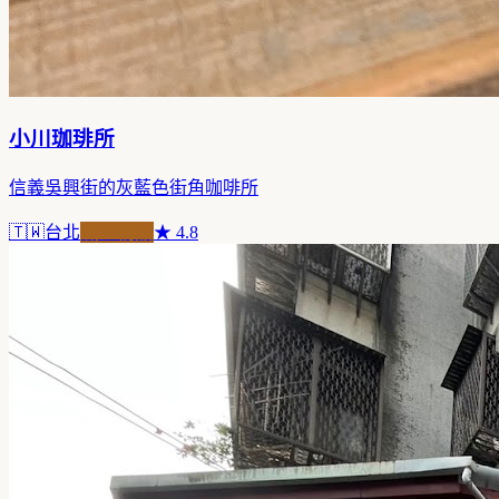
小川珈琲所
信義吳興街的灰藍色街角咖啡所
🇹🇼
台北
職人精品
★
4.8