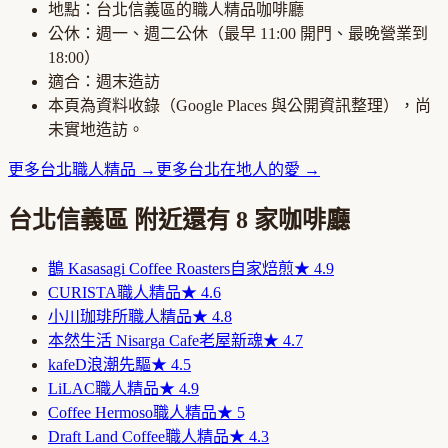
地點：
台北信義區
的
職人精品咖啡廳
公休：
週一、週二公休
（最早
11:00
開門、最晚營業到
18:00
）
適合：
週末造訪
本頁為資料收錄（Google Places 與公開資訊整理），尚
未實地造訪。
更多
台北
職人精品
→
更多
台北
在地人的愛
→
台北信義區
附近還有
8
家咖啡廳
鵲 Kasasagi Coffee Roasters
自家焙煎
★
4.9
CURISTA
職人精品
★
4.6
小川珈琲所
職人精品
★
4.8
本然生活 Nisarga Cafe
老屋新魂
★
4.7
kafeD
浪潮先驅
★
4.5
LiLAC
職人精品
★
4.9
Coffee Hermoso
職人精品
★
5
Draft Land Coffee
職人精品
★
4.3