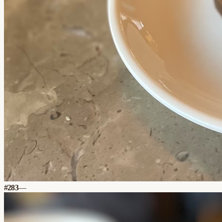
#
283
—