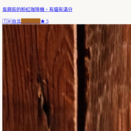
吳興街的粉紅咖啡機，有貓有滿分
🇹🇼
台北
職人精品
★
5