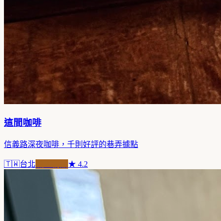
這間咖啡
信義路深夜咖啡，千則好評的巷弄據點
🇹🇼
台北
職人精品
★
4.2