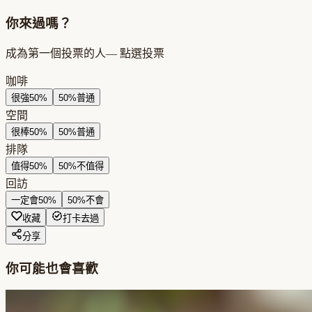
你來過嗎？
成為第一個投票的人
— 點選投票
咖啡
很強
50
%
50
%
普通
空間
很棒
50
%
50
%
普通
排隊
值得
50
%
50
%
不值得
回訪
一定會
50
%
50
%
不會
收藏
打卡去過
分享
你可能也會喜歡