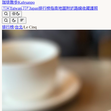
珈琲散歩
Kafesanpo
🇹🇼
Taiwan
🇯🇵
Japan
排行榜
指南
地圖
附近
路線
收藏
護照
排行榜
/
台北
/
Le Cinq