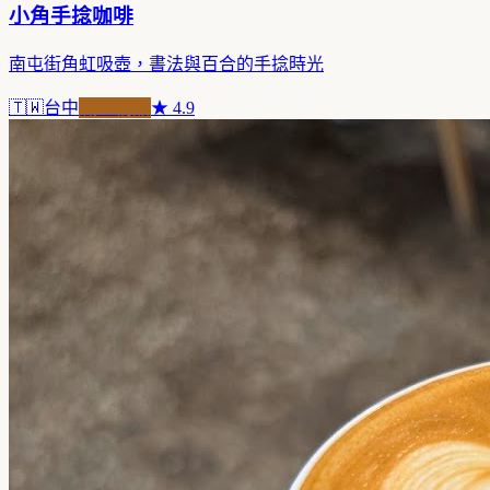
小角手捻咖啡
南屯街角虹吸壺，書法與百合的手捻時光
🇹🇼
台中
職人精品
★
4.9