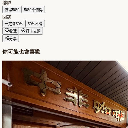
排隊
值得
50
%
50
%
不值得
回訪
一定會
50
%
50
%
不會
收藏
打卡去過
分享
你可能也會喜歡