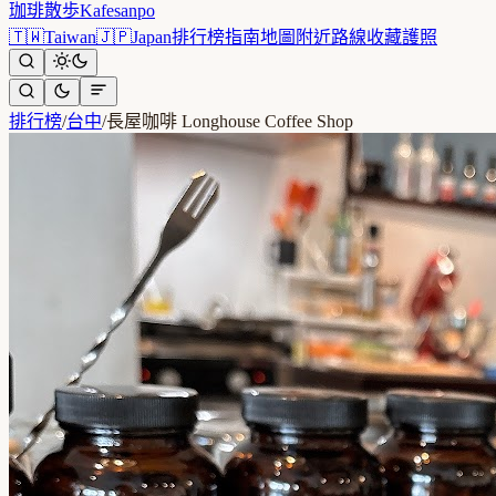
珈琲散歩
Kafesanpo
🇹🇼
Taiwan
🇯🇵
Japan
排行榜
指南
地圖
附近
路線
收藏
護照
排行榜
/
台中
/
長屋咖啡 Longhouse Coffee Shop