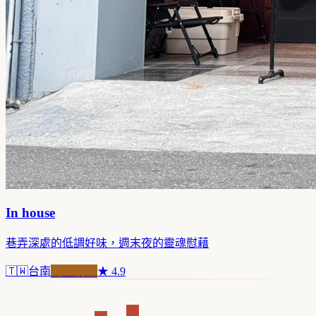
In house
巷弄深處的低調好味，週末夜的靈魂慰藉
🇹🇼
台南
職人精品
★
4.9