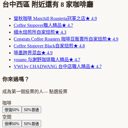
台中西區
附近還有
8
家咖啡廳
蠻秋咖啡 Manchill Roasteria
冠軍之店
★
4.9
Coffee Stopover
職人精品
★
4.7
細水焙煎所
自家焙煎
★
4.3
Congrats Coffee Roasters 咖啡豆販賣所
自家焙煎
★
4.9
Coffee Stopover Black
自家焙煎
★
4.8
啡墨
跨界混血
★
4.9
yosano 与謝野珈琲
職人精品
★
4.7
VWI by CHADWANG 台中店
職人精品
★
4.7
你來過嗎？
成為第一個投票的人
— 點選投票
咖啡
很強
50
%
50
%
普通
空間
很棒
50
%
50
%
普通