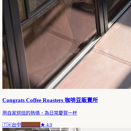
Congrats Coffee Roasters 咖啡豆販賣所
用自家烘焙的熱情，為日常慶賀一杯
🇹🇼
台中
自家焙煎
★
4.9