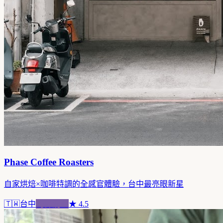
Phase Coffee Roasters
自家烘焙×咖啡特調的全感官體驗，台中最亮眼新星
🇹🇼
台中
跨界混血
★
4.5