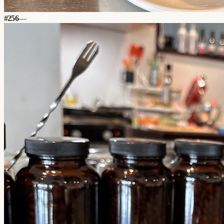
#
256
—