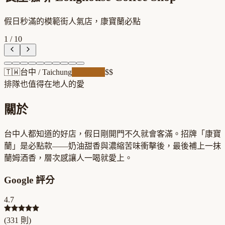
假日秒滿的模範街人氣店，康寶蘭必點
1
/
10
🇹🇼
台中
/
Taichung
職人精品
$$
排隊也值得
在地人的愛
關於
台中人都知道的好店，假日剛開門不久就會客滿。招牌「康寶
蘭」是必點款——奶油甜香與濃縮苦味衝擊後，最後補上一抹
蘭姆酒香，層次感讓人一喝就愛上。
Google 評分
4.7
(
331
則)