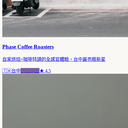
Phase Coffee Roasters
自家烘焙×咖啡特調的全感官體驗，台中最亮眼新星
🇹🇼
台中
跨界混血
★
4.5