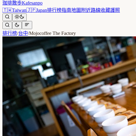
珈琲散歩
Kafesanpo
🇹🇼
Taiwan
🇯🇵
Japan
排行榜
指南
地圖
附近
路線
收藏
護照
排行榜
/
台中
/
Mojocoffee The Factory