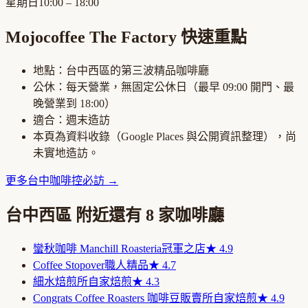
星期日
10:00 – 18:00
Mojocoffee The Factory
快速重點
地點：
台中西區
的
第三波精品咖啡廳
公休：
每天營業，無固定公休日
（最早
09:00
開門、最
晚營業到
18:00
）
適合：
週末造訪
本頁為資料收錄（Google Places 與公開資訊整理），尚
未實地造訪。
更多
台中
咖啡控必訪
→
台中西區
附近還有
8
家咖啡廳
蠻秋咖啡 Manchill Roasteria
冠軍之店
★
4.9
Coffee Stopover
職人精品
★
4.7
細水焙煎所
自家焙煎
★
4.3
Congrats Coffee Roasters 咖啡豆販賣所
自家焙煎
★
4.9