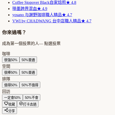
Coffee Stopover Black
自家焙煎
★
4.8
啡墨
跨界混血
★
4.9
yosano 与謝野珈琲
職人精品
★
4.7
VWI by CHADWANG 台中店
職人精品
★
4.7
你來過嗎？
成為第一個投票的人
— 點選投票
咖啡
很強
50
%
50
%
普通
空間
很棒
50
%
50
%
普通
排隊
值得
50
%
50
%
不值得
回訪
一定會
50
%
50
%
不會
收藏
打卡去過
分享