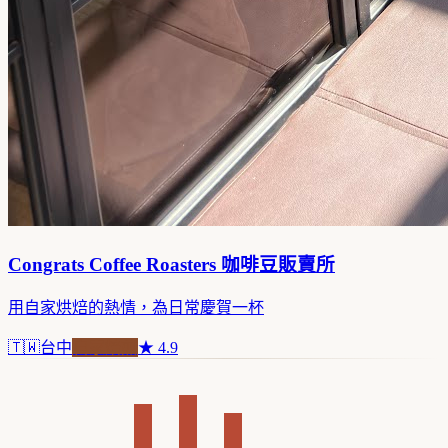
Congrats Coffee Roasters 咖啡豆販賣所
用自家烘焙的熱情，為日常慶賀一杯
🇹🇼
台中
自家焙煎
★
4.9