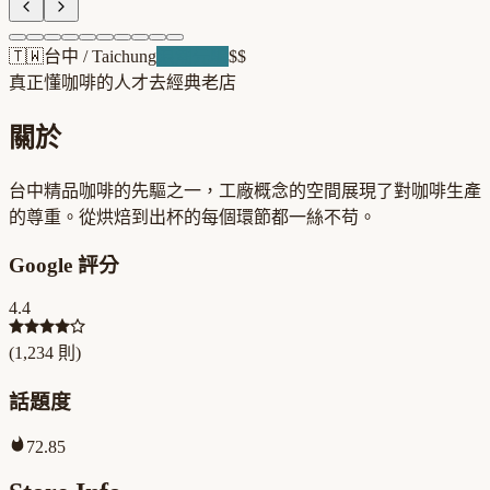
🇹🇼
台中
/
Taichung
浪潮先驅
$$
真正懂咖啡的人才去
經典老店
關於
台中精品咖啡的先驅之一，工廠概念的空間展現了對咖啡生產
的尊重。從烘焙到出杯的每個環節都一絲不苟。
Google 評分
4.4
(
1,234
則)
話題度
72.85