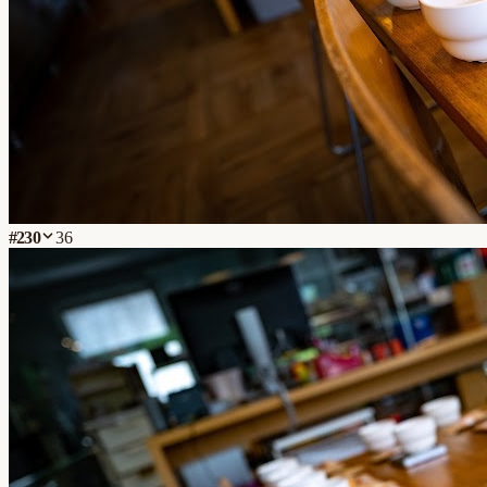
#
230
36