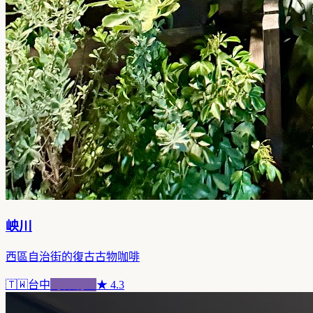
岟川
西區自治街的復古古物咖啡
🇹🇼
台中
跨界混血
★
4.3