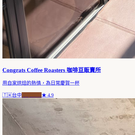
Congrats Coffee Roasters 咖啡豆販賣所
用自家烘焙的熱情，為日常慶賀一杯
🇹🇼
台中
自家焙煎
★
4.9