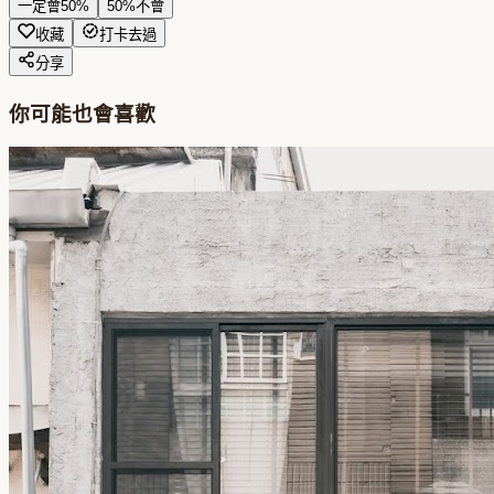
一定會
50
%
50
%
不會
收藏
打卡去過
分享
你可能也會喜歡