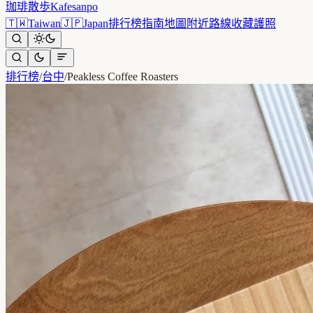
珈琲散歩
Kafesanpo
🇹🇼
Taiwan
🇯🇵
Japan
排行榜
指南
地圖
附近
路線
收藏
護照
排行榜
/
台中
/
Peakless Coffee Roasters