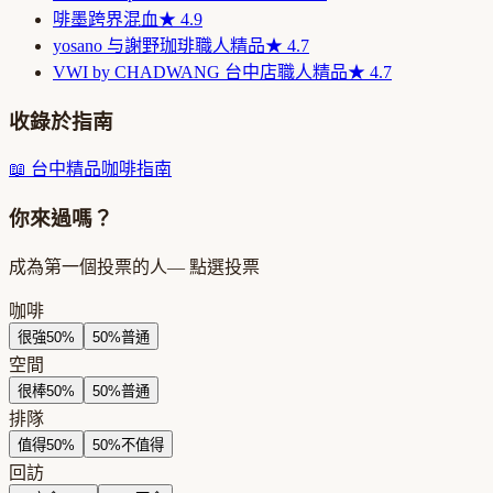
啡墨
跨界混血
★
4.9
yosano 与謝野珈琲
職人精品
★
4.7
VWI by CHADWANG 台中店
職人精品
★
4.7
收錄於指南
📖
台中精品咖啡指南
你來過嗎？
成為第一個投票的人
— 點選投票
咖啡
很強
50
%
50
%
普通
空間
很棒
50
%
50
%
普通
排隊
值得
50
%
50
%
不值得
回訪