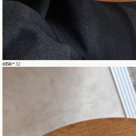
#
356
32