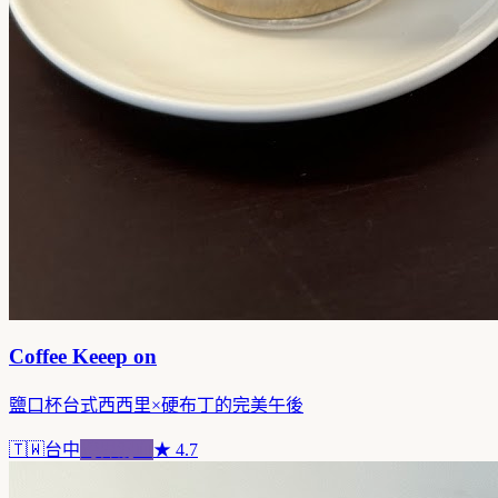
Coffee Keeep on
鹽口杯台式西西里×硬布丁的完美午後
🇹🇼
台中
跨界混血
★
4.7