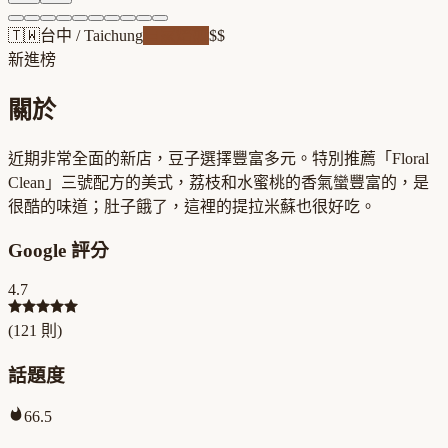
🇹🇼
台中
/
Taichung
自家焙煎
$$
新進榜
關於
近期非常全面的新店，豆子選擇豐富多元。特別推薦「Floral
Clean」三號配方的美式，荔枝和水蜜桃的香氣蠻豐富的，是
很酷的味道；肚子餓了，這裡的提拉米蘇也很好吃。
Google 評分
4.7
(
121
則)
話題度
66.5