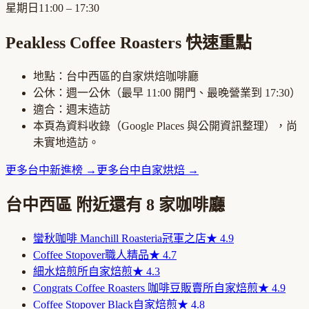
星期日
11:00 – 17:30
Peakless Coffee Roasters
快速重點
地點：
台中西區
的
自家烘焙咖啡廳
公休：
週一公休
（最早
11:00
開門、最晚營業到
17:30
）
適合：
週末造訪
本頁為資料收錄（Google Places 與公開資訊整理），尚
未實地造訪。
更多
台中
新進榜
→
更多
台中
自家烘焙
→
台中西區
附近還有
8
家咖啡廳
蠻秋咖啡 Manchill Roasteria
冠軍之店
★
4.9
Coffee Stopover
職人精品
★
4.7
細水焙煎所
自家焙煎
★
4.3
Congrats Coffee Roasters 咖啡豆販賣所
自家焙煎
★
4.9
Coffee Stopover Black
自家焙煎
★
4.8