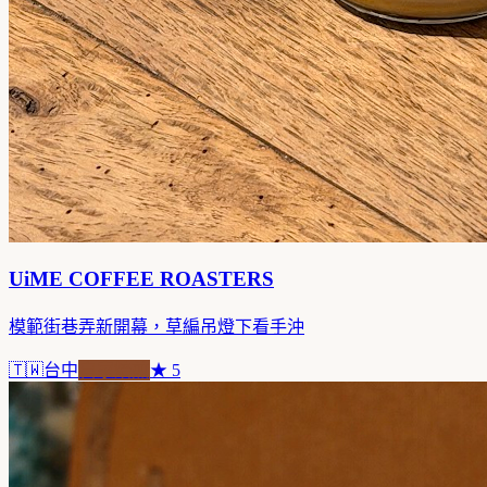
UiME COFFEE ROASTERS
模範街巷弄新開幕，草編吊燈下看手沖
🇹🇼
台中
自家焙煎
★
5