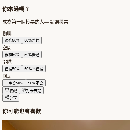
你來過嗎？
成為第一個投票的人
— 點選投票
咖啡
很強
50
%
50
%
普通
空間
很棒
50
%
50
%
普通
排隊
值得
50
%
50
%
不值得
回訪
一定會
50
%
50
%
不會
收藏
打卡去過
分享
你可能也會喜歡