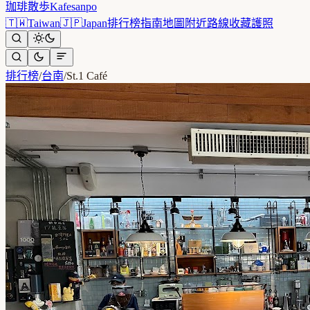
珈琲散歩
Kafesanpo
🇹🇼
Taiwan
🇯🇵
Japan
排行榜
指南
地圖
附近
路線
收藏
護照
排行榜
/
台南
/
St.1 Café