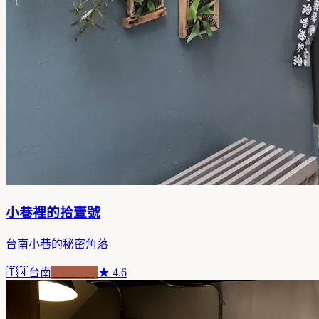
小巷裡的拾壹號
台南小巷的秘密角落
🇹🇼
台南
老屋新魂
★
4.6