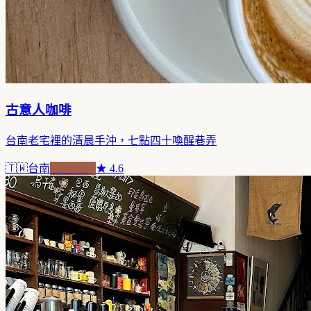
古意人咖啡
台南老宅裡的清晨手沖，七點四十喚醒巷弄
🇹🇼
台南
老屋新魂
★
4.6