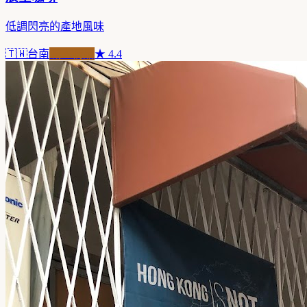
低調閃亮的產地風味
🇹🇼
台南
職人精品
★
4.4