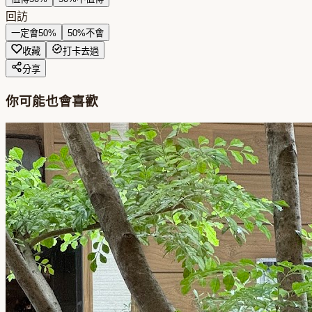
回訪
一定會
50
%
50
%
不會
收藏
打卡去過
分享
你可能也會喜歡