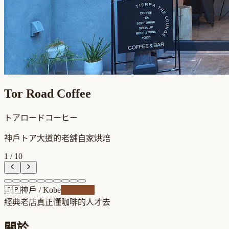
Tor Road Coffee
トアロードコーヒー
神戶トア大道的老舖自家烘焙
1
/
10
🇯🇵
神戶
/
Kobe
自家焙煎
經典老店
真正懂咖啡的人才去
關於