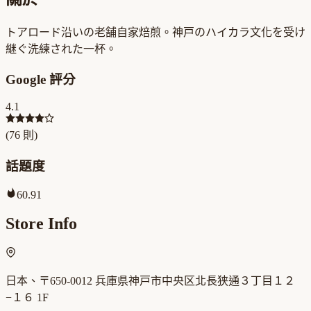
トアロード沿いの老舗自家焙煎。神戸のハイカラ文化を受け
継ぐ洗練された一杯。
Google 評分
4.1
(
76
則)
話題度
60.91
Store Info
日本、〒650-0012 兵庫県神戸市中央区北長狭通３丁目１２
−１６ 1F