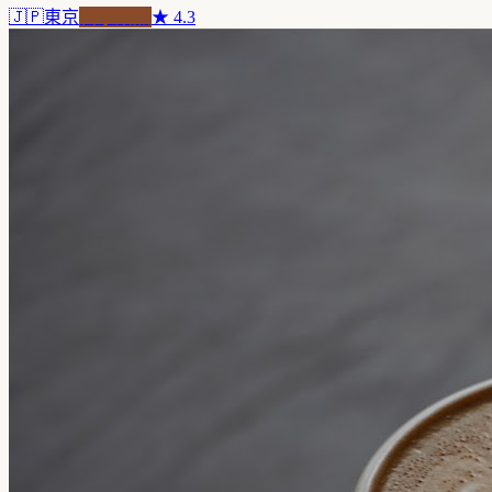
🇯🇵
東京
自家焙煎
★
4.3