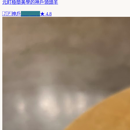
元町極簡美學的神戶領頭羊
🇯🇵
神戶
浪潮先驅
★
4.8