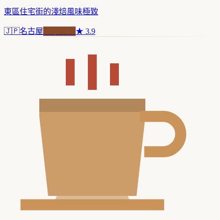
東區住宅街的淺焙風味極致
🇯🇵
名古屋
自家焙煎
★
3.9