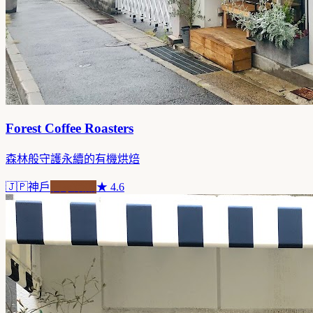
Forest Coffee Roasters
森林般守護永續的有機烘焙
🇯🇵
神戶
自家焙煎
★
4.6