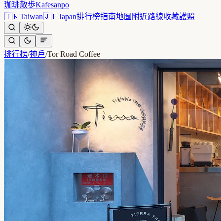
珈琲散歩
Kafesanpo
🇹🇼
Taiwan
🇯🇵
Japan
排行榜
指南
地圖
附近
路線
收藏
護照
排行榜
/
神戶
/
Tor Road Coffee