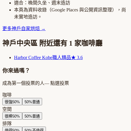
適合：
晚間久坐、週末造訪
本頁為資料收錄（Google Places 與公開資訊整理），尚
未實地造訪。
更多
神戶
自家烘焙
→
神戶中央區
附近還有
1
家咖啡廳
Harbor Coffee Kobe
職人精品
★
3.6
你來過嗎？
成為第一個投票的人
— 點選投票
咖啡
很強
50
%
50
%
普通
空間
很棒
50
%
50
%
普通
排隊
值得
50
%
50
%
不值得