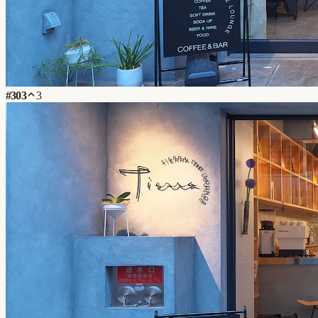
#
303
3