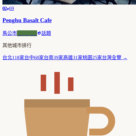
02
69
Penghu Basalt Cafe
馬公市
風景咖啡
話題
其他城市排行
台北
118
家
台中
68
家
台南
39
家
高雄
31
家
桃園
25
家
台灣
全覽 →