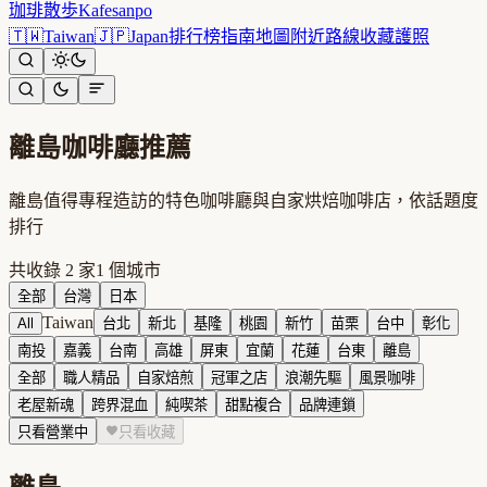
珈琲散歩
Kafesanpo
🇹🇼
Taiwan
🇯🇵
Japan
排行榜
指南
地圖
附近
路線
收藏
護照
離島
咖啡廳推薦
離島值得專程造訪的特色咖啡廳與自家烘焙咖啡店，依話題度
排行
共收錄
2
家
1
個城市
全部
台灣
日本
Taiwan
All
台北
新北
基隆
桃園
新竹
苗栗
台中
彰化
南投
嘉義
台南
高雄
屏東
宜蘭
花蓮
台東
離島
全部
職人精品
自家焙煎
冠軍之店
浪潮先驅
風景咖啡
老屋新魂
跨界混血
純喫茶
甜點複合
品牌連鎖
只看營業中
只看收藏