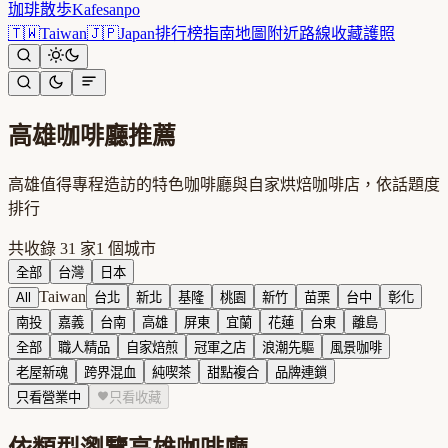
珈琲散歩
Kafesanpo
🇹🇼
Taiwan
🇯🇵
Japan
排行榜
指南
地圖
附近
路線
收藏
護照
高雄
咖啡廳推薦
高雄值得專程造訪的特色咖啡廳與自家烘焙咖啡店，依話題度
排行
共收錄
31
家
1
個城市
全部
台灣
日本
Taiwan
All
台北
新北
基隆
桃園
新竹
苗栗
台中
彰化
南投
嘉義
台南
高雄
屏東
宜蘭
花蓮
台東
離島
全部
職人精品
自家焙煎
冠軍之店
浪潮先驅
風景咖啡
老屋新魂
跨界混血
純喫茶
甜點複合
品牌連鎖
只看營業中
只看收藏