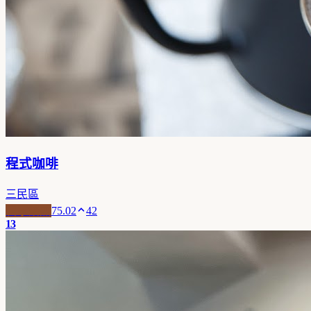
程式咖啡
三民區
自家焙煎
75.02
42
13