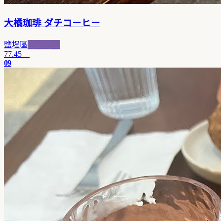
大橘珈琲 ダチコーヒー
鹽埕區
跨界混血
77.45
—
09