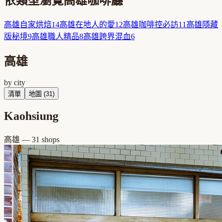
依類型瀏覽
高雄
咖啡廳
高雄
自家烘焙
14
高雄
在地人的愛
12
高雄
咖啡控必訪
11
高雄
隱藏
版秘境
9
高雄
職人精品
8
高雄
跨界混血
6
高雄
by city
清單
地圖 (
31
)
Kaohsiung
高雄
—
31
shops