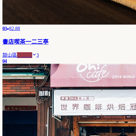
03
82.88
書店喫茶一二三亭
鼓山區
純喫茶
3
04