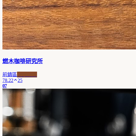
燃木咖啡研究所
前鎮區
自家焙煎
78.22
25
07