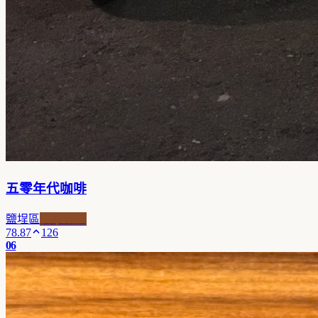
五零年代咖啡
鹽埕區
自家焙煎
78.87
126
06