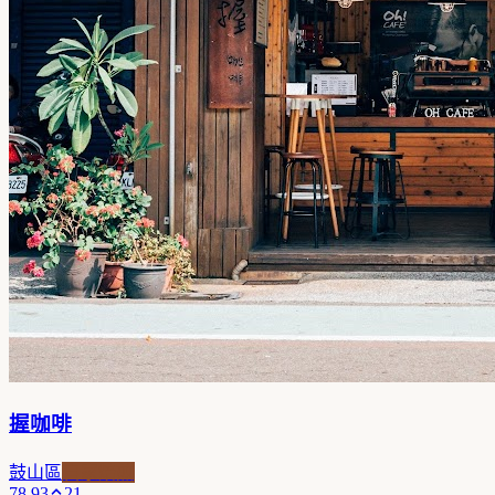
握咖啡
鼓山區
自家焙煎
78.93
21