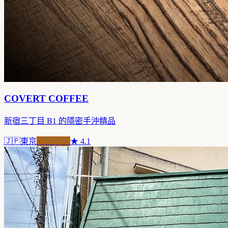
COVERT COFFEE
新宿三丁目 B1 的隱密手沖精品
🇯🇵
東京
職人精品
★
4.1