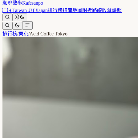
珈琲散歩
Kafesanpo
🇹🇼
Taiwan
🇯🇵
Japan
排行榜
指南
地圖
附近
路線
收藏
護照
排行榜
/
東京
/
Acid Coffee Tokyo