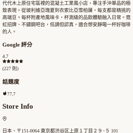
代代木上原住宅區裡的混凝土工業風小店，專注手沖單品的極
致表現。從玻利維亞瑰夏到衣索比亞雪柏薩，每支都是精挑的
高端豆。每杯附產地風味卡，杯測級的品飲體驗融入日常。霓
虹招牌、不鏽鋼吧台，低調但認真，適合想安靜喝一杯好咖啡
的人。
Google 評分
4.7
(
227
則)
話題度
77.7
Store Info
日本、〒151-0064 東京都渋谷区上原１丁目２９−５ 101