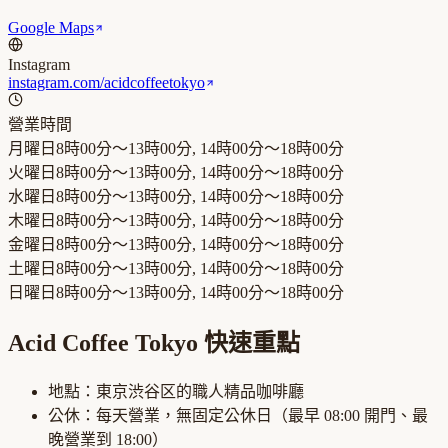
Google Maps
Instagram
instagram.com/acidcoffeetokyo
營業時間
月曜日
8時00分～13時00分, 14時00分～18時00分
火曜日
8時00分～13時00分, 14時00分～18時00分
水曜日
8時00分～13時00分, 14時00分～18時00分
木曜日
8時00分～13時00分, 14時00分～18時00分
金曜日
8時00分～13時00分, 14時00分～18時00分
土曜日
8時00分～13時00分, 14時00分～18時00分
日曜日
8時00分～13時00分, 14時00分～18時00分
Acid Coffee Tokyo
快速重點
地點：
東京渋谷区
的
職人精品咖啡廳
公休：
每天營業，無固定公休日
（最早
08:00
開門、最
晚營業到
18:00
）