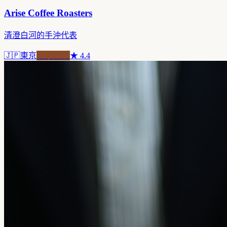
Arise Coffee Roasters
清澄白河的手沖代表
🇯🇵
東京
自家焙煎
★
4.4