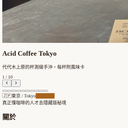
Acid Coffee Tokyo
代代木上原的杯測級手沖，每杯附風味卡
1
/
10
🇯🇵
東京
/
Tokyo
職人精品
真正懂咖啡的人才去
隱藏版秘境
關於