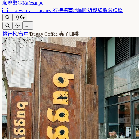
珈琲散歩
Kafesanpo
🇹🇼
Taiwan
🇯🇵
Japan
排行榜
指南
地圖
附近
路線
收藏
護照
排行榜
/
台中
/
Buggy Coffee 蟲子咖啡