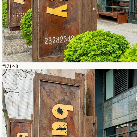
#
171
8