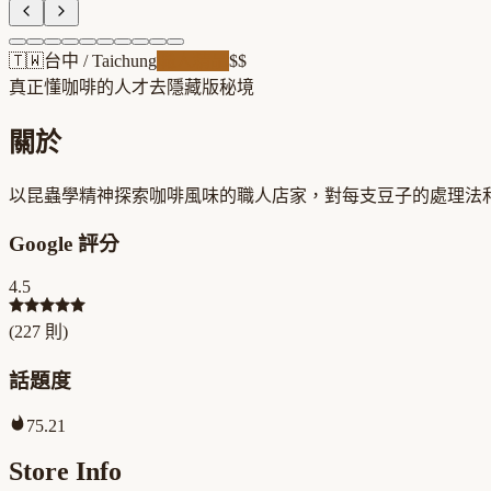
🇹🇼
台中
/
Taichung
職人精品
$$
真正懂咖啡的人才去
隱藏版秘境
關於
以昆蟲學精神探索咖啡風味的職人店家，對每支豆子的處理法
Google 評分
4.5
(
227
則)
話題度
75.21
Store Info