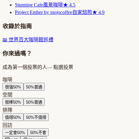
Stunning Cafe
風景咖啡
★
4.5
Project Ember by mojocoffee
自家焙煎
★
4.9
收錄於指南
📖
世界百大咖啡館巡禮
你來過嗎？
成為第一個投票的人
— 點選投票
咖啡
很強
50
%
50
%
普通
空間
很棒
50
%
50
%
普通
排隊
值得
50
%
50
%
不值得
回訪
一定會
50
%
50
%
不會