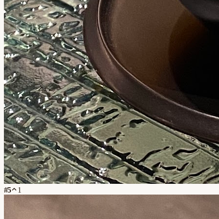
#
5
1