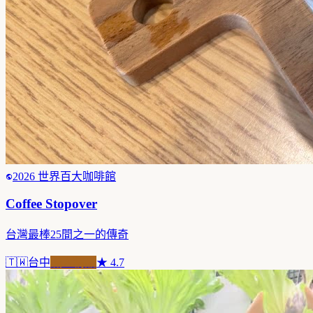
2026 世界百大咖啡館
Coffee Stopover
台灣最棒25間之一的傳奇
🇹🇼
台中
職人精品
★
4.7