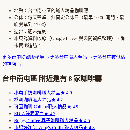
地點：
台中南屯區
的
職人精品咖啡廳
公休：
每天營業，無固定公休日
（最早
10:00
開門、最
晚營業到
17:00
）
適合：
週末造訪
本頁為資料收錄（Google Places 與公開資訊整理），尚
未實地造訪。
更多
台中
隱藏版秘境
→
更多
台中
職人精品
→
更多
台中
被低估
的神店
→
台中南屯區
附近還有
8
家咖啡廳
小角手捻咖啡
職人精品
★
4.9
桴汌珈琲
職人精品
★
4.7
可因咖啡 Cafeing
職人精品
★
4.9
EDIA
跨界混血
★
4.7
Buggy Coffee 蟲子咖啡
職人精品
★
4.5
市場好咖啡 Wing's Coffee
職人精品
★
4.8