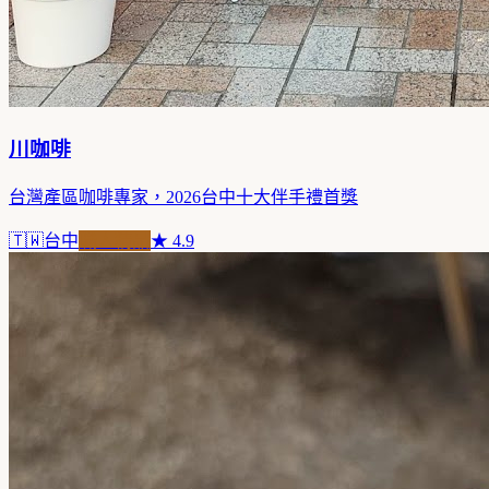
川咖啡
台灣產區咖啡專家，2026台中十大伴手禮首獎
🇹🇼
台中
職人精品
★
4.9