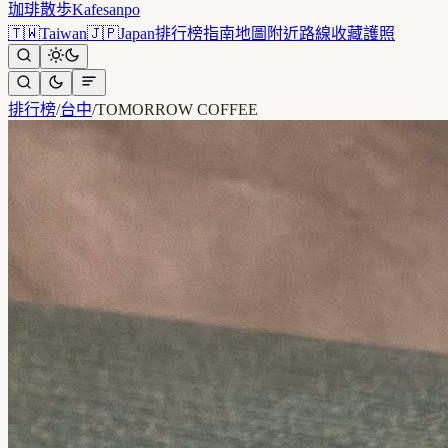
珈琲散歩
Kafesanpo
🇹🇼
Taiwan
🇯🇵
Japan
排行榜
指南
地圖
附近
路線
收藏
護照
排行榜
/
台中
/
TOMORROW COFFEE