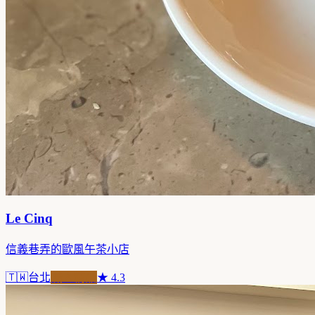
Le Cinq
信義巷弄的歐風午茶小店
🇹🇼
台北
職人精品
★
4.3