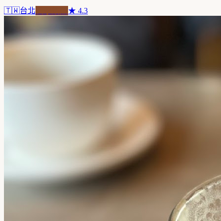
🇹🇼
台北
自家焙煎
★
4.3