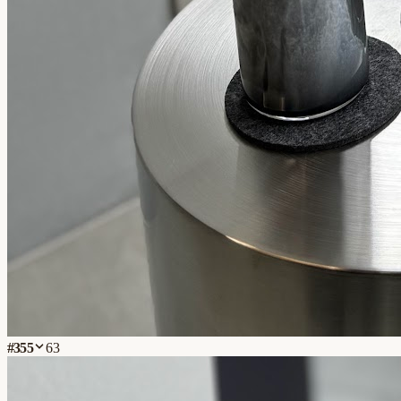
#
355
63