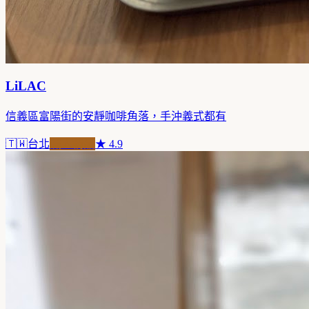
LiLAC
信義區富陽街的安靜咖啡角落，手沖義式都有
🇹🇼
台北
職人精品
★
4.9