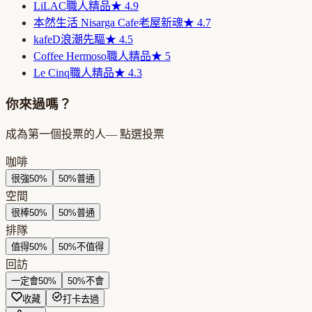
LiLAC
職人精品
★
4.9
本然生活 Nisarga Cafe
老屋新魂
★
4.7
kafeD
浪潮先驅
★
4.5
Coffee Hermoso
職人精品
★
5
Le Cinq
職人精品
★
4.3
你來過嗎？
成為第一個投票的人
— 點選投票
咖啡
很強
50
%
50
%
普通
空間
很棒
50
%
50
%
普通
排隊
值得
50
%
50
%
不值得
回訪
一定會
50
%
50
%
不會
收藏
打卡去過