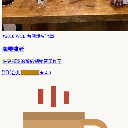
2018 WCE 台灣烘豆冠軍
咖啡嗜者
烘豆冠軍的預約制秘密工作室
🇹🇼
台北
冠軍之店
★
4.9