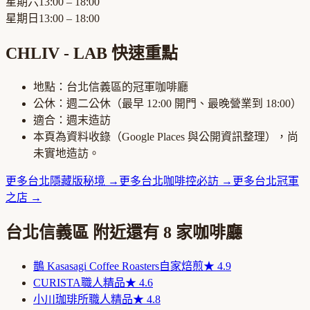
星期六
13:00 – 18:00
星期日
13:00 – 18:00
CHLIV - LAB
快速重點
地點：
台北信義區
的
冠軍咖啡廳
公休：
週二公休
（最早
12:00
開門、最晚營業到
18:00
）
適合：
週末造訪
本頁為資料收錄（Google Places 與公開資訊整理），尚
未實地造訪。
更多
台北
隱藏版秘境
→
更多
台北
咖啡控必訪
→
更多
台北
冠軍
之店
→
台北信義區
附近還有
8
家咖啡廳
鵲 Kasasagi Coffee Roasters
自家焙煎
★
4.9
CURISTA
職人精品
★
4.6
小川珈琲所
職人精品
★
4.8