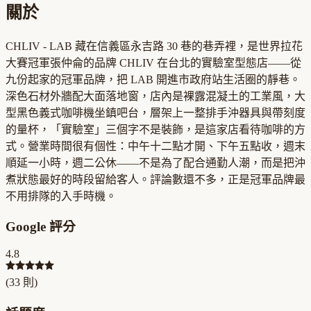
關於
CHLIV - LAB 藏在信義區永吉路 30 巷的巷弄裡，是世界拉花
大賽冠軍張仲侖的品牌 CHLIV 在台北的實驗室型態店——從
九份起家的冠軍品牌，把 LAB 開進市政府站生活圈的靜巷。
深色石材外牆配大面落地窗，店內是裸露混凝土的工業風，大
型黑色義式咖啡機坐鎮吧台，層架上一整排手沖器具與帶刻度
的量杯，「實驗室」三個字不是裝飾，是這家店看待咖啡的方
式。營業時間很有個性：中午十二點才開、下午五點收，週末
順延一小時，週二公休——不是為了配合通勤人潮，而是把沖
煮狀態最好的時段留給客人。評論數還不多，正是冠軍品牌最
不用排隊的入手時機。
Google 評分
4.8
(
33
則)