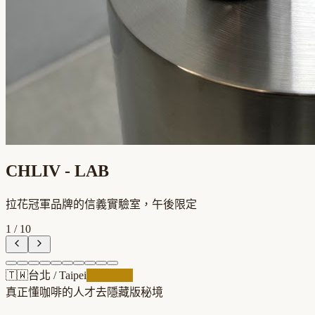
CHLIV - LAB
拉花冠軍品牌的信義實驗室，午後限定
1
/
10
🇹🇼
台北
/
Taipei
冠軍之店
真正懂咖啡的人才去
隱藏版秘境