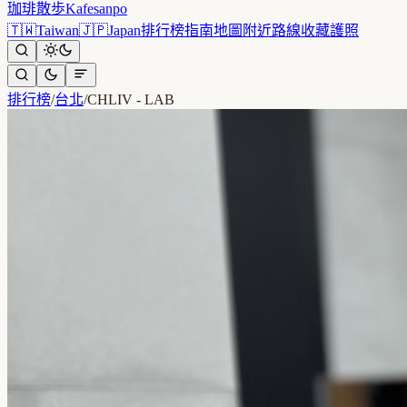
珈琲散歩
Kafesanpo
🇹🇼
Taiwan
🇯🇵
Japan
排行榜
指南
地圖
附近
路線
收藏
護照
排行榜
/
台北
/
CHLIV - LAB