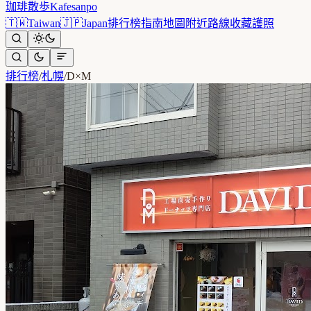
珈琲散歩
Kafesanpo
🇹🇼
Taiwan
🇯🇵
Japan
排行榜
指南
地圖
附近
路線
收藏
護照
排行榜
/
札幌
/
D×M