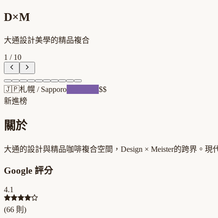
D×M
大通設計美學的精品複合
1
/
10
🇯🇵
札幌
/
Sapporo
跨界混血
$$
新進榜
關於
大通的設計與精品咖啡複合空間，Design × Meister的跨
Google 評分
4.1
(
66
則)