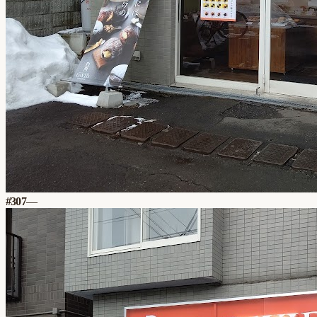
#
307
—