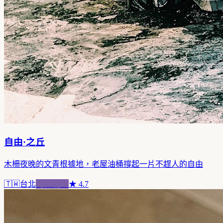
自由·之丘
木柵夜晚的文青根據地，老屋油桶撐起一片不趕人的自由
🇹🇼
台北
跨界混血
★
4.7