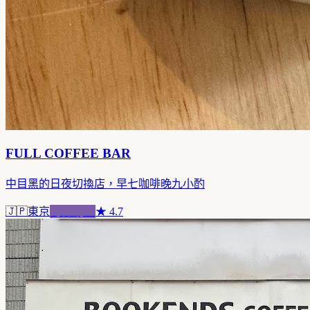
FULL COFFEE BAR
中目黑的日夜切換店，早七咖啡晚九小酌
🇯🇵
東京
跨界混血
★
4.7