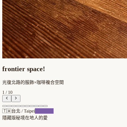
frontier space!
光復北路的服飾×咖啡複合空間
1
/
10
🇹🇼
台北
/
Taipei
跨界混血
隱藏版秘境
在地人的愛