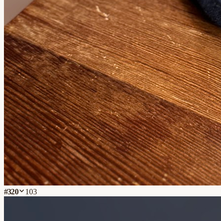
#
320
103