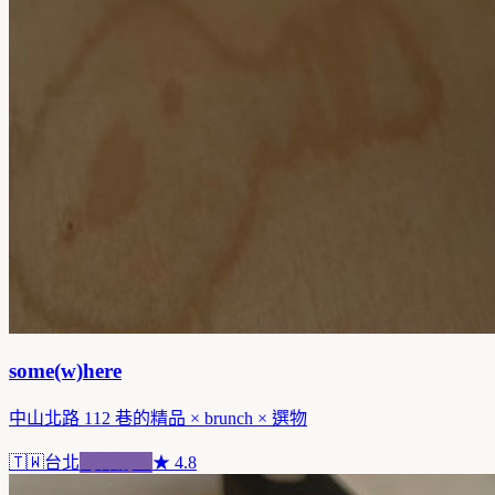
some(w)here
中山北路 112 巷的精品 × brunch × 選物
🇹🇼
台北
跨界混血
★
4.8