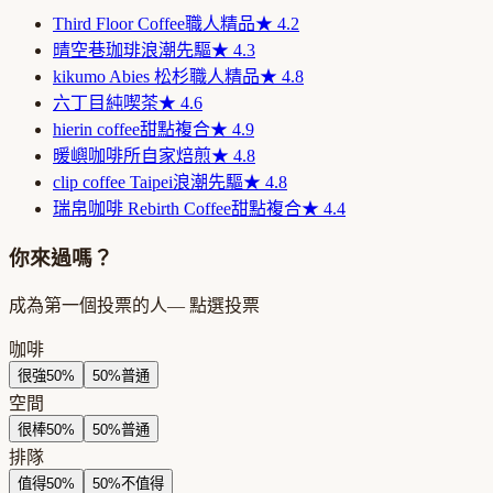
Third Floor Coffee
職人精品
★
4.2
晴空巷珈琲
浪潮先驅
★
4.3
kikumo Abies 松杉
職人精品
★
4.8
六丁目
純喫茶
★
4.6
hierin coffee
甜點複合
★
4.9
暖嶼咖啡所
自家焙煎
★
4.8
clip coffee Taipei
浪潮先驅
★
4.8
瑞帛咖啡 Rebirth Coffee
甜點複合
★
4.4
你來過嗎？
成為第一個投票的人
— 點選投票
咖啡
很強
50
%
50
%
普通
空間
很棒
50
%
50
%
普通
排隊
值得
50
%
50
%
不值得