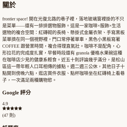
關於
frontier space! 開在光復北路的巷子裡，落地玻璃窗裡掛的不只
是菜單——還有一排排選物服飾。這是一家咖啡×服飾×生活
選物的複合空間：紅磚砌的長椅、懸掛式金屬衣架、手寫黑板
菜單擠在同一個視野裡，門口常停著單車，黑色小黑板寫著
COFFEE 跟營業時間，複合得理直氣壯。咖啡不是配角，心
形拉花的完成度扎實，早餐時段還有 granola 優格水果碗這種
在咖啡店少見的健康系輕食。近五十則評論幾乎滿分，是松山
區這一帶年輕人口耳相傳的據點。週二週三公休，其他日子十
點開到傍晚六點，逛店買件衣服、點杯咖啡坐在紅磚椅上看巷
子，一次滿足兩種購物慾。
Google 評分
4.9
(
47
則)