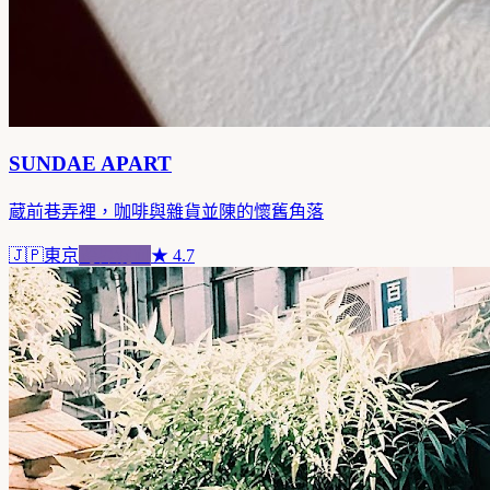
SUNDAE APART
蔵前巷弄裡，咖啡與雜貨並陳的懷舊角落
🇯🇵
東京
跨界混血
★
4.7