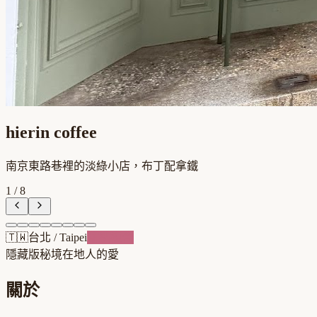
hierin coffee
南京東路巷裡的淡綠小店，布丁配拿鐵
1
/
8
🇹🇼
台北
/
Taipei
甜點複合
隱藏版秘境
在地人的愛
關於