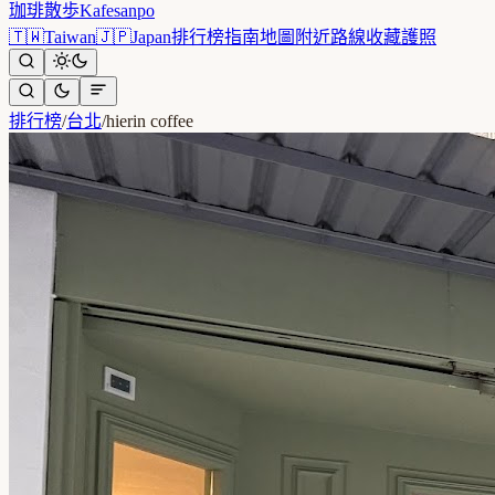
珈琲散歩
Kafesanpo
🇹🇼
Taiwan
🇯🇵
Japan
排行榜
指南
地圖
附近
路線
收藏
護照
排行榜
/
台北
/
hierin coffee