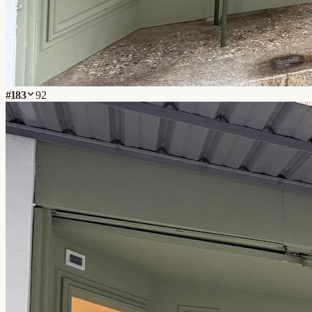
#
183
92