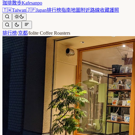
珈琲散歩
Kafesanpo
🇹🇼
Taiwan
🇯🇵
Japan
排行榜
指南
地圖
附近
路線
收藏
護照
排行榜
/
京都
/
Iolite Coffee Roasters