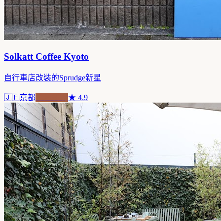
Solkatt Coffee Kyoto
自行車店改裝的Sprudge新星
🇯🇵
京都
老屋新魂
★
4.9