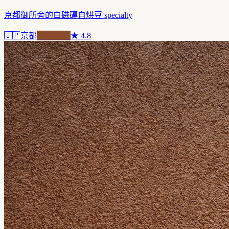
京都御所旁的白磁磚自烘豆 specialty
🇯🇵
京都
自家焙煎
★
4.8