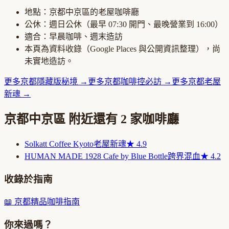
地點：
京都中京區
的
老屋咖啡廳
公休：
週日公休
（最早
07:30
開門、最晚營業到
16:00
）
適合：
早晨咖啡、週末造訪
本頁為資料收錄（Google Places 與公開資訊整理），尚
未實地造訪。
更多
京都
隱藏版秘境
→
更多
京都
咖啡控必訪
→
更多
京都
老屋
新魂
→
京都中京區
附近還有
2
家咖啡廳
Solkatt Coffee Kyoto
老屋新魂
★
4.9
HUMAN MADE 1928 Cafe by Blue Bottle
跨界混血
★
4.2
收錄於指南
📖
京都精品咖啡指南
你來過嗎？