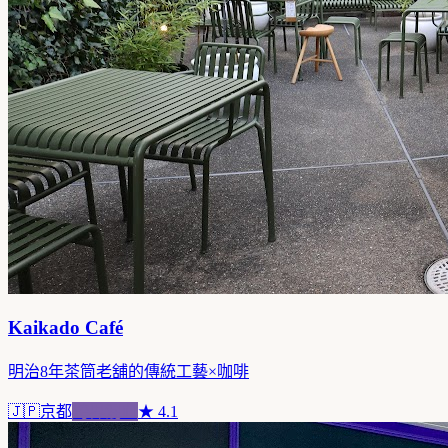
Kaikado Café
明治8年茶筒老舖的傳統工藝×咖啡
🇯🇵
京都
跨界混血
★
4.1