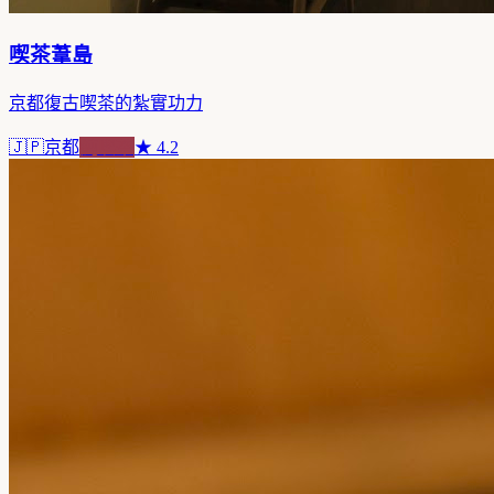
喫茶葦島
京都復古喫茶的紮實功力
🇯🇵
京都
純喫茶
★
4.2