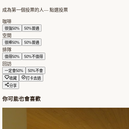
成為第一個投票的人
— 點選投票
咖啡
很強
50
%
50
%
普通
空間
很棒
50
%
50
%
普通
排隊
值得
50
%
50
%
不值得
回訪
一定會
50
%
50
%
不會
收藏
打卡去過
分享
你可能也會喜歡