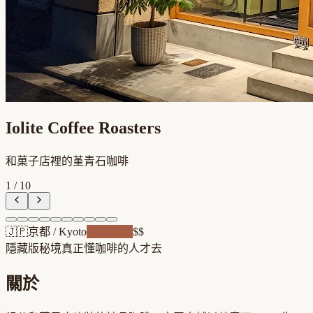
Iolite Coffee Roasters
和菓子店裡的堇青石咖啡
1
/
10
🇯🇵
京都
/
Kyoto
老屋新魂
$$
隱藏版秘境
真正懂咖啡的人才去
關於