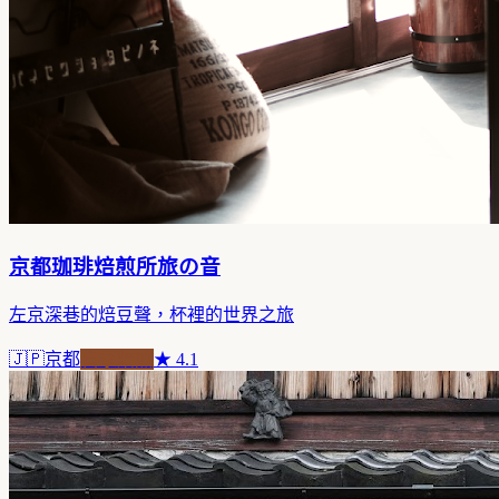
京都珈琲焙煎所旅の音
左京深巷的焙豆聲，杯裡的世界之旅
🇯🇵
京都
自家焙煎
★
4.1