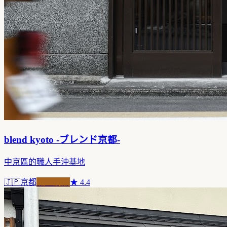
blend kyoto -ブレンド京都-
中京區的職人手沖基地
🇯🇵
京都
職人精品
★
4.4