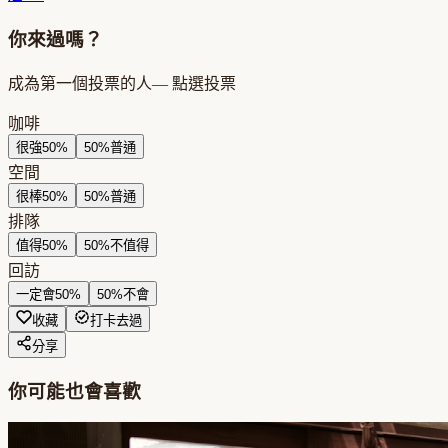
你來過嗎？
成為第一個投票的人
— 點選投票
咖啡
很強
50
%
50
%
普通
空間
很棒
50
%
50
%
普通
排隊
值得
50
%
50
%
不值得
回訪
一定會
50
%
50
%
不會
收藏
打卡去過
分享
你可能也會喜歡