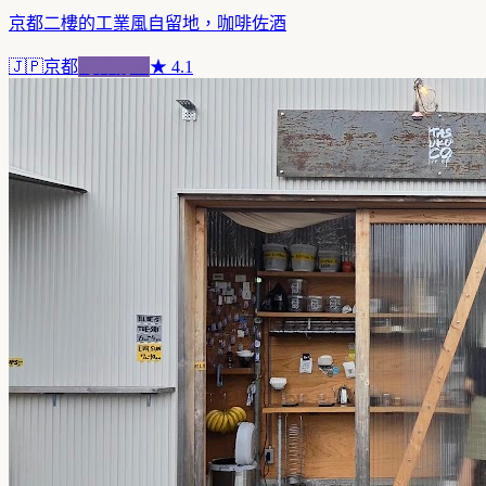
京都二樓的工業風自留地，咖啡佐酒
🇯🇵
京都
跨界混血
★
4.1