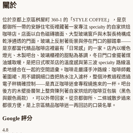
關於
位於京都上京區桝屋町 360-1 的「STYLE COFFEE」，是京
都御所一帶的安靜住宅街裡藏著一家專注 specialty 的自家烘焙
咖啡店。店面以白色磁磚牆面、大型玻璃窗戶與木製長椅構成
乾淨通透的門面，玻璃上反射著街景與停在門口的腳踏車——
是京都當代精品咖啡店裡最有「日常感」的一家。店內以暖色
燈光、木製吧台、玻璃櫃裡的甜點為基調，冬日門口會擺著煤
油爐取暖，是把日式喫茶店的溫度感與第三波 specialty 路線溫
柔地縫合在一起的空間語彙。咖啡走嚴謹手沖路線：咖啡師戴
著圍裙、用不鏽鋼細口壺把熱水注入濾杯，整個沖煮過程透過
電子秤精確控制——是真正咖啡迷會專程繞進來的一杯。吧台
後方的木壁掛層架上整齊陳列著自家烘焙的咖啡豆包裝（黑色
與銀色兩款），可以外帶回家。從京都御所、二條城散步過來
都很方便，是上京區精品咖啡迷一再回訪的口袋名單。
Google 評分
4.8