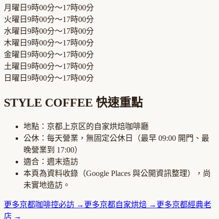
月曜日
9時00分～17時00分
火曜日
9時00分～17時00分
水曜日
9時00分～17時00分
木曜日
9時00分～17時00分
金曜日
9時00分～17時00分
土曜日
9時00分～17時00分
日曜日
9時00分～17時00分
STYLE COFFEE
快速重點
地點：
京都上京区
的
自家烘焙咖啡廳
公休：
每天營業，無固定公休日
（最早
09:00
開門、最
晚營業到
17:00
）
適合：
週末造訪
本頁為資料收錄（Google Places 與公開資訊整理），尚
未實地造訪。
更多
京都
咖啡控必訪
→
更多
京都
自家烘焙
→
更多
京都
經典老
店
→