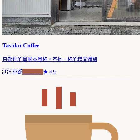
Tasuku Coffee
京都裡的墨爾本風格，不拘一格的精品體驗
🇯🇵
京都
老屋新魂
★
4.9