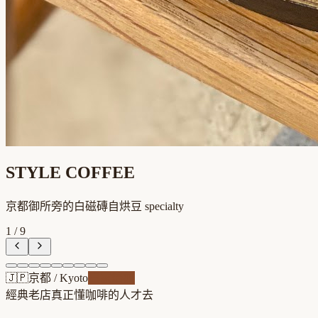
STYLE COFFEE
京都御所旁的白磁磚自烘豆 specialty
1
/
9
🇯🇵
京都
/
Kyoto
自家焙煎
經典老店
真正懂咖啡的人才去