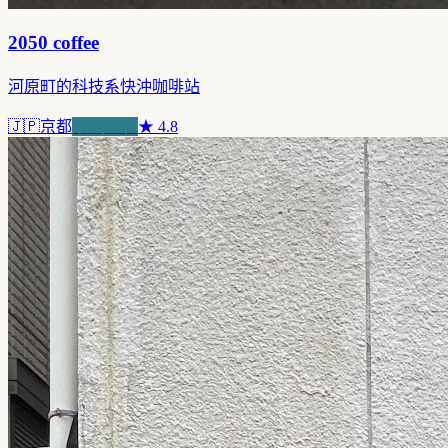
2050 coffee
河原町的科技系快沖咖啡站
🇯🇵
京都
浪潮先驅
★
4.8