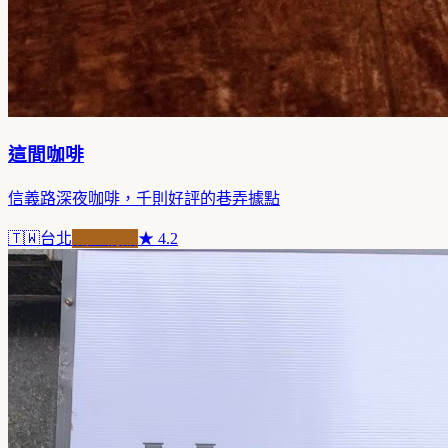
這間咖啡
信義路深夜咖啡，千則好評的巷弄據點
🇹🇼
台北
職人精品
★
4.2