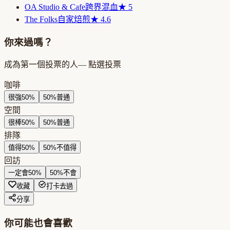
OA Studio & Cafe
跨界混血
★
5
The Folks
自家焙煎
★
4.6
你來過嗎？
成為第一個投票的人
— 點選投票
咖啡
很強
50
%
50
%
普通
空間
很棒
50
%
50
%
普通
排隊
值得
50
%
50
%
不值得
回訪
一定會
50
%
50
%
不會
收藏
打卡去過
分享
你可能也會喜歡