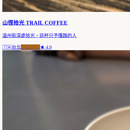
山徑拾光 TRAIL COFFEE
溫州街深處拾光，這杯只予懂路的人
🇹🇼
台北
職人精品
★
4.9