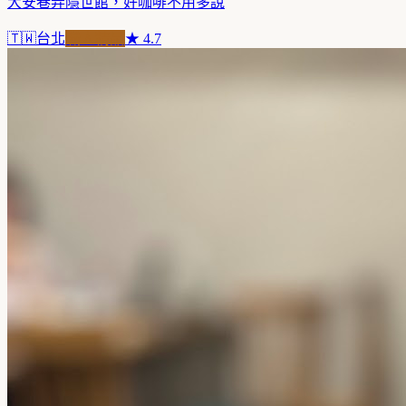
大安巷弄隱世館，好咖啡不用多說
🇹🇼
台北
職人精品
★
4.7