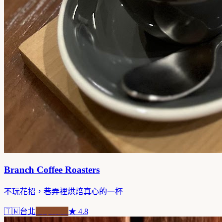
Branch Coffee Roasters
不玩花招，巷弄裡烘焙真心的一杯
🇹🇼
台北
自家焙煎
★
4.8