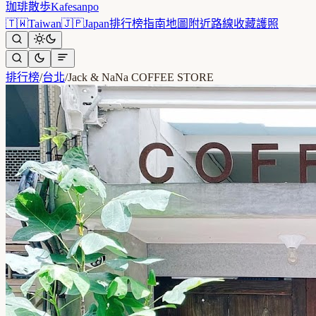
珈琲散歩
Kafesanpo
🇹🇼
Taiwan
🇯🇵
Japan
排行榜
指南
地圖
附近
路線
收藏
護照
排行榜
/
台北
/
Jack & NaNa COFFEE STORE