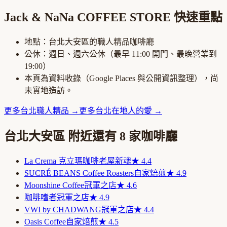
Jack & NaNa COFFEE STORE
快速重點
地點：
台北大安區
的
職人精品咖啡廳
公休：
週日、週六公休
（最早
11:00
開門、最晚營業到
19:00
）
本頁為資料收錄（Google Places 與公開資訊整理），尚
未實地造訪。
更多
台北
職人精品
→
更多
台北
在地人的愛
→
台北大安區
附近還有
8
家咖啡廳
La Crema 克立瑪咖啡
老屋新魂
★
4.4
SUCRÉ BEANS Coffee Roasters
自家焙煎
★
4.9
Moonshine Coffee
冠軍之店
★
4.6
咖啡嗜者
冠軍之店
★
4.9
VWI by CHADWANG
冠軍之店
★
4.4
Oasis Coffee
自家焙煎
★
4.5