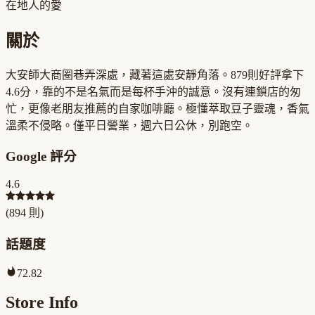
在地人的愛
關於
大安師大商圈巷弄深處，藏著這處安靜角落。879則好評拿下
4.6分，靠的不是名氣而是每杯手沖的誠意。沒有連鎖店的匆
忙，更像老朋友推薦的自家咖啡廳。極懂萃取豆子靈魂，香氣
溫柔不侵略。僅平日營業，週六日公休，別跑空。
Google 評分
4.6
(
894
則)
話題度
72.82
Store Info