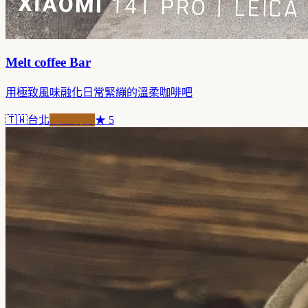
Melt coffee Bar
用極致風味融化日常緊繃的溫柔咖啡吧
🇹🇼
台北
職人精品
★
5