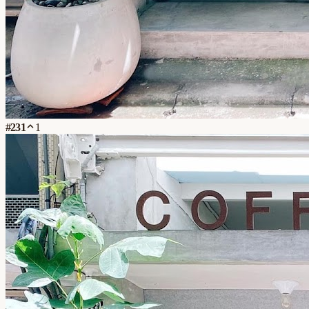
#
231
1