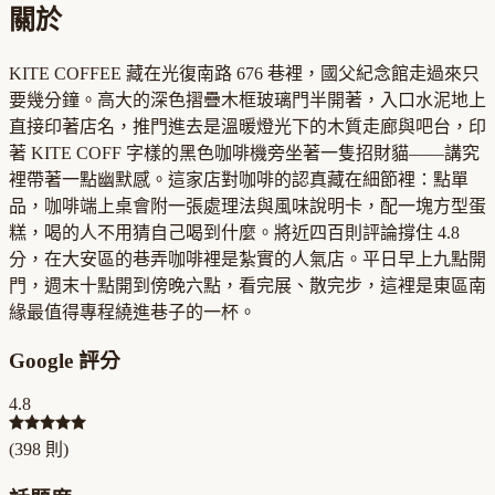
關於
KITE COFFEE 藏在光復南路 676 巷裡，國父紀念館走過來只
要幾分鐘。高大的深色摺疊木框玻璃門半開著，入口水泥地上
直接印著店名，推門進去是溫暖燈光下的木質走廊與吧台，印
著 KITE COFF 字樣的黑色咖啡機旁坐著一隻招財貓——講究
裡帶著一點幽默感。這家店對咖啡的認真藏在細節裡：點單
品，咖啡端上桌會附一張處理法與風味說明卡，配一塊方型蛋
糕，喝的人不用猜自己喝到什麼。將近四百則評論撐住 4.8
分，在大安區的巷弄咖啡裡是紮實的人氣店。平日早上九點開
門，週末十點開到傍晚六點，看完展、散完步，這裡是東區南
緣最值得專程繞進巷子的一杯。
Google 評分
4.8
(
398
則)