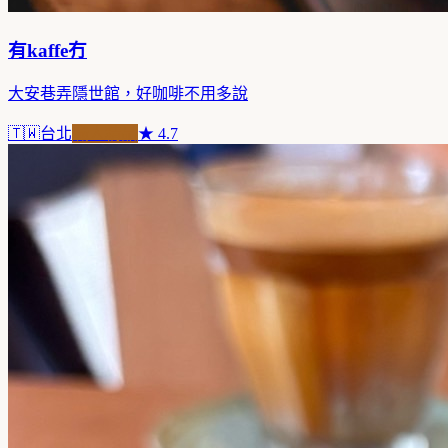
有kaffe冇
大安巷弄隱世館，好咖啡不用多說
🇹🇼
台北
職人精品
★
4.7