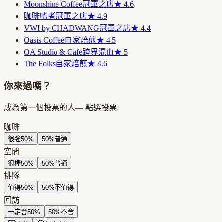
Moonshine Coffee
冠軍之店
★
4.6
咖啡嗜者
冠軍之店
★
4.9
VWI by CHADWANG
冠軍之店
★
4.4
Oasis Coffee
自家焙煎
★
4.5
OA Studio & Cafe
跨界混血
★
5
The Folks
自家焙煎
★
4.6
你來過嗎？
成為第一個投票的人
— 點選投票
咖啡
很強
50
%
50
%
普通
空間
很棒
50
%
50
%
普通
排隊
值得
50
%
50
%
不值得
回訪
一定會
50
%
50
%
不會