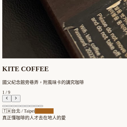
KITE COFFEE
國父紀念館旁巷弄，附風味卡的講究咖啡
1
/
9
🇹🇼
台北
/
Taipei
職人精品
真正懂咖啡的人才去
在地人的愛