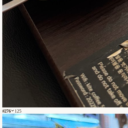
#
276
125