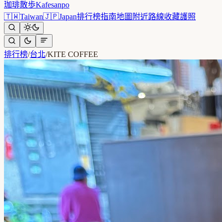
珈琲散歩
Kafesanpo
🇹🇼
Taiwan
🇯🇵
Japan
排行榜
指南
地圖
附近
路線
收藏
護照
排行榜
/
台北
/
KITE COFFEE