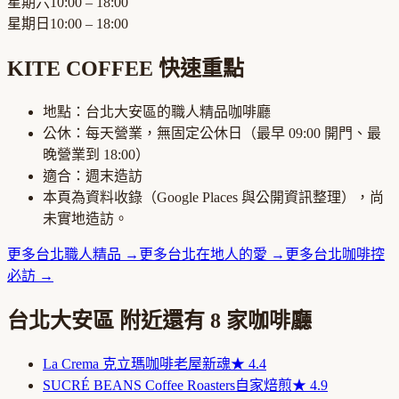
星期六
10:00 – 18:00
星期日
10:00 – 18:00
KITE COFFEE
快速重點
地點：
台北大安區
的
職人精品咖啡廳
公休：
每天營業，無固定公休日
（最早
09:00
開門、最
晚營業到
18:00
）
適合：
週末造訪
本頁為資料收錄（Google Places 與公開資訊整理），尚
未實地造訪。
更多
台北
職人精品
→
更多
台北
在地人的愛
→
更多
台北
咖啡控
必訪
→
台北大安區
附近還有
8
家咖啡廳
La Crema 克立瑪咖啡
老屋新魂
★
4.4
SUCRÉ BEANS Coffee Roasters
自家焙煎
★
4.9