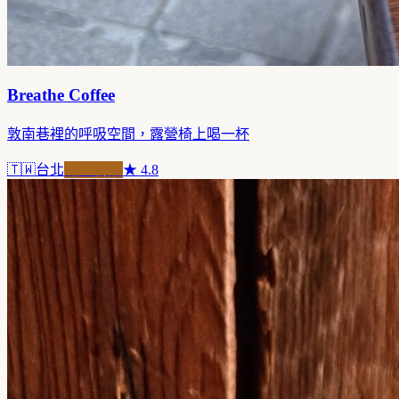
Breathe Coffee
敦南巷裡的呼吸空間，露營椅上喝一杯
🇹🇼
台北
職人精品
★
4.8