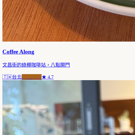
Coffee Along
文昌街的綠棚咖啡站，八點開門
🇹🇼
台北
職人精品
★
4.7