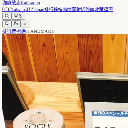
珈琲散歩
Kafesanpo
🇹🇼
Taiwan
🇯🇵
Japan
排行榜
指南
地圖
附近
路線
收藏
護照
排行榜
/
神戶
/
LANDMADE