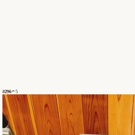
#
296
5