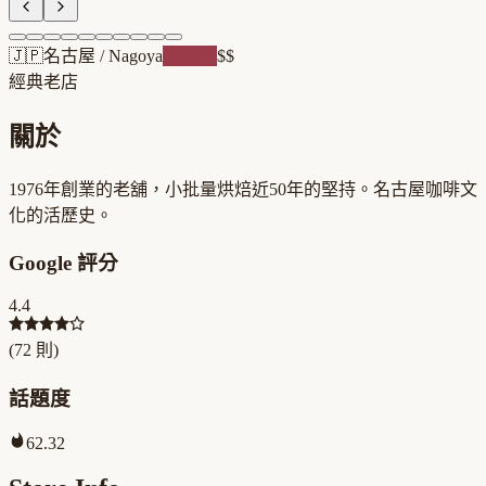
🇯🇵
名古屋
/
Nagoya
純喫茶
$$
經典老店
關於
1976年創業的老舖，小批量烘焙近50年的堅持。名古屋咖啡文
化的活歷史。
Google 評分
4.4
(
72
則)
話題度
62.32