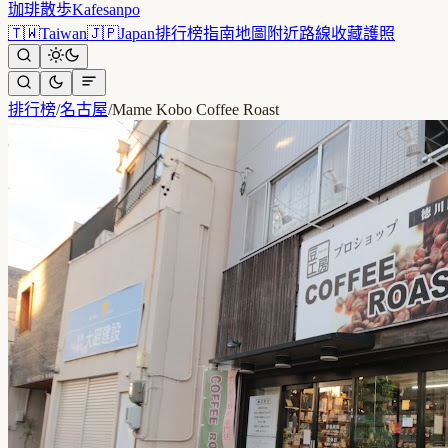
珈琲散歩
Kafesanpo
🇹🇼
Taiwan
🇯🇵
Japan
排行榜
指南
地圖
附近
路線
收藏
護照
排行榜
/
名古屋
/
Mame Kobo Coffee Roast