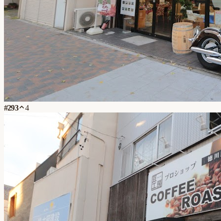
#
293
4