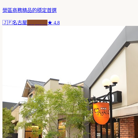
榮區商務精品的穩定首選
🇯🇵
名古屋
自家焙煎
★
4.8