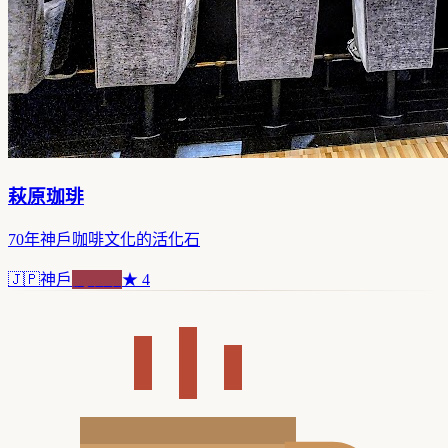
萩原珈琲
70年神戶咖啡文化的活化石
🇯🇵
神戶
純喫茶
★
4