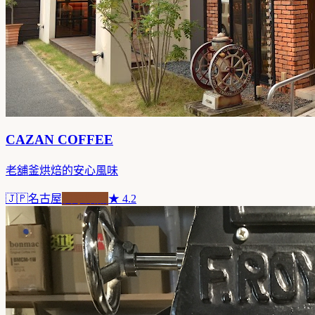
CAZAN COFFEE
老舖釜烘焙的安心風味
🇯🇵
名古屋
自家焙煎
★
4.2