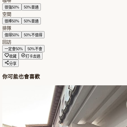
咖啡
很強
50
%
50
%
普通
空間
很棒
50
%
50
%
普通
排隊
值得
50
%
50
%
不值得
回訪
一定會
50
%
50
%
不會
收藏
打卡去過
分享
你可能也會喜歡