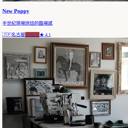
New Poppy
半世紀現場烘焙的臨場感
🇯🇵
名古屋
純喫茶
★
4.1