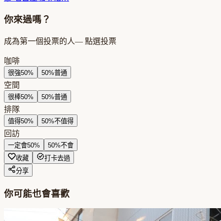
你來過嗎？
成為第一個投票的人
— 點選投票
咖啡
很強
50
%
50
%
普通
空間
很棒
50
%
50
%
普通
排隊
值得
50
%
50
%
不值得
回訪
一定會
50
%
50
%
不會
收藏
打卡去過
分享
你可能也會喜歡