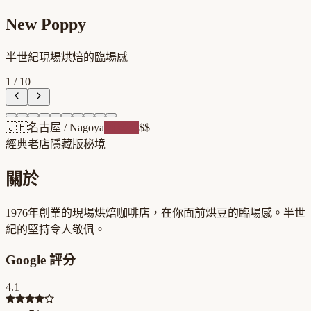
New Poppy
半世紀現場烘焙的臨場感
1
/
10
🇯🇵
名古屋
/
Nagoya
純喫茶
$$
經典老店
隱藏版秘境
關於
1976年創業的現場烘焙咖啡店，在你面前烘豆的臨場感。半世
紀的堅持令人敬佩。
Google 評分
4.1