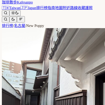
珈琲散歩
Kafesanpo
🇹🇼
Taiwan
🇯🇵
Japan
排行榜
指南
地圖
附近
路線
收藏
護照
排行榜
/
名古屋
/
New Poppy