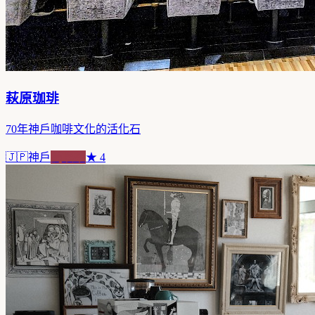
萩原珈琲
70年神戶咖啡文化的活化石
🇯🇵
神戶
純喫茶
★
4