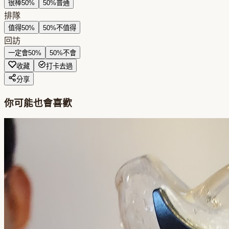
很棒
50
%
50
%
普通
排隊
值得
50
%
50
%
不值得
回訪
一定會
50
%
50
%
不會
收藏
打卡去過
分享
你可能也會喜歡