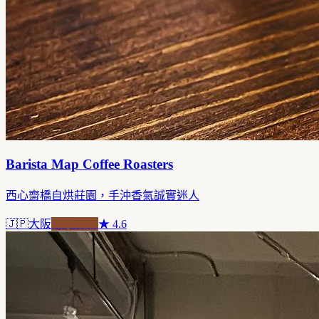
Barista Map Coffee Roasters
西心齋橋自烘莊園，手沖香氣誠實迷人
🇯🇵
大阪
自家焙煎
★
4.6