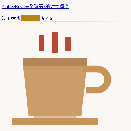
CoffeeReview全球第3的烘焙傳奇
🇯🇵
大阪
冠軍之店
★
4.6