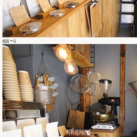
#
21
6