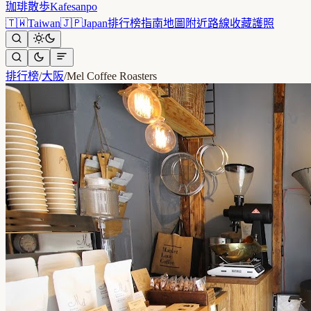
珈琲散歩
Kafesanpo
🇹🇼
Taiwan
🇯🇵
Japan
排行榜
指南
地圖
附近
路線
收藏
護照
排行榜
/
大阪
/
Mel Coffee Roasters