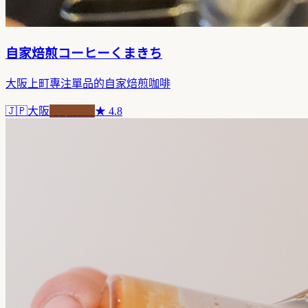
自家焙煎コーヒーくまきち
大阪上町專注單品的自家焙煎咖啡
🇯🇵
大阪
自家焙煎
★
4.8