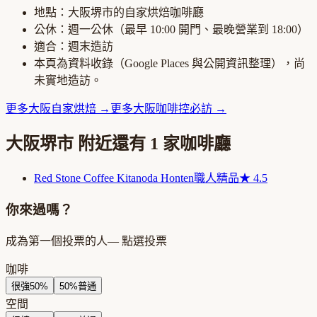
地點：
大阪堺市
的
自家烘焙咖啡廳
公休：
週一公休
（最早
10:00
開門、最晚營業到
18:00
）
適合：
週末造訪
本頁為資料收錄（Google Places 與公開資訊整理），尚
未實地造訪。
更多
大阪
自家烘焙
→
更多
大阪
咖啡控必訪
→
大阪堺市
附近還有
1
家咖啡廳
Red Stone Coffee Kitanoda Honten
職人精品
★
4.5
你來過嗎？
成為第一個投票的人
— 點選投票
咖啡
很強
50
%
50
%
普通
空間