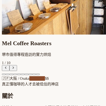
Mel Coffee Roasters
堺市值得專程造訪的實力烘焙
1
/
10
🇯🇵
大阪
/
Osaka
自家焙煎
$$
真正懂咖啡的人才去
被低估的神店
關於