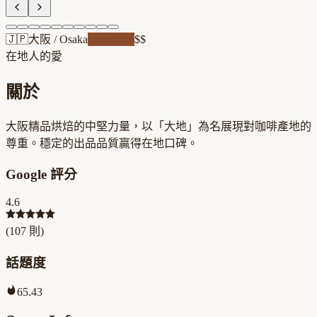
🇯🇵
大阪
/
Osaka
自家焙煎
$$
在地人的愛
關於
大阪精品烘焙的中堅力量，以「大地」為名展現對咖啡產地的
尊重。穩定的出品品質贏得在地口碑。
Google 評分
4.6
(
107
則)
話題度
65.43