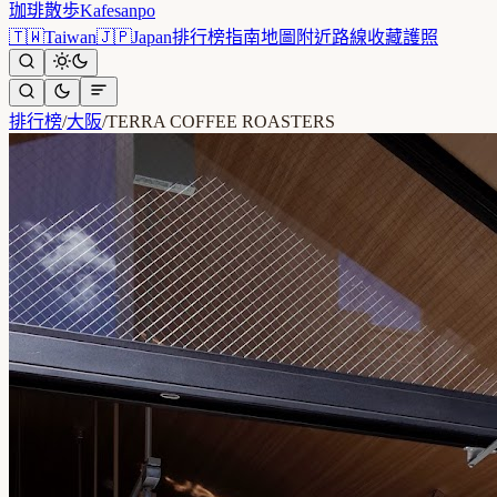
珈琲散歩
Kafesanpo
🇹🇼
Taiwan
🇯🇵
Japan
排行榜
指南
地圖
附近
路線
收藏
護照
排行榜
/
大阪
/
TERRA COFFEE ROASTERS