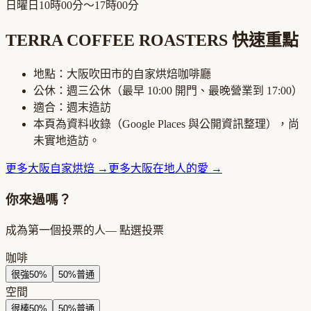
日曜日
10時00分～17時00分
TERRA COFFEE ROASTERS
快速重點
地點：
大阪吹田市
的
自家烘焙咖啡廳
公休：
週三公休
（最早
10:00
開門、最晚營業到
17:00
）
適合：
週末造訪
本頁為資料收錄（Google Places 與公開資訊整理），尚
未實地造訪。
更多
大阪
自家烘焙
→
更多
大阪
在地人的愛
→
你來過嗎？
成為第一個投票的人
— 點選投票
咖啡
很強
50
%
50
%
普通
空間
很棒
50
%
50
%
普通