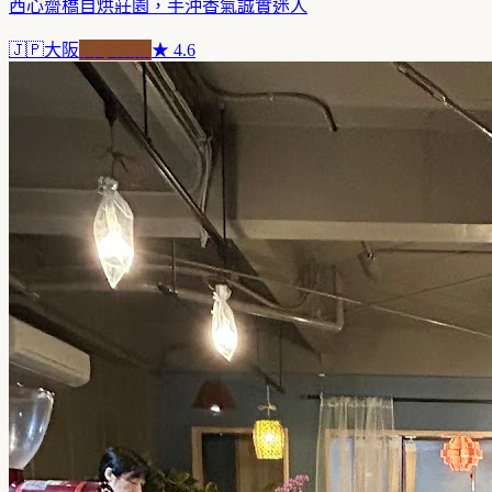
西心齋橋自烘莊園，手沖香氣誠實迷人
🇯🇵
大阪
自家焙煎
★
4.6