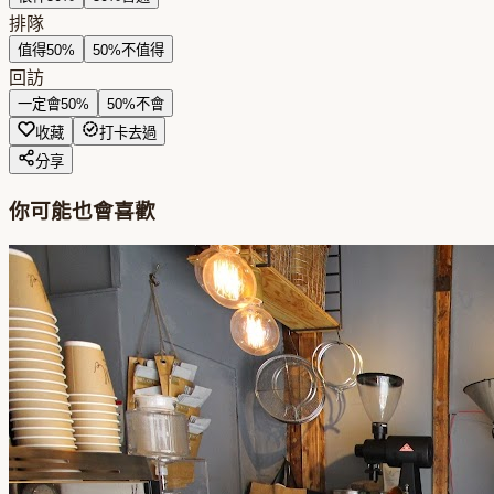
排隊
值得
50
%
50
%
不值得
回訪
一定會
50
%
50
%
不會
收藏
打卡去過
分享
你可能也會喜歡