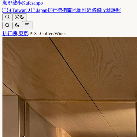
珈琲散歩
Kafesanpo
🇹🇼
Taiwan
🇯🇵
Japan
排行榜
指南
地圖
附近
路線
收藏
護照
排行榜
/
東京
/
PIX -Coffee/Wine-