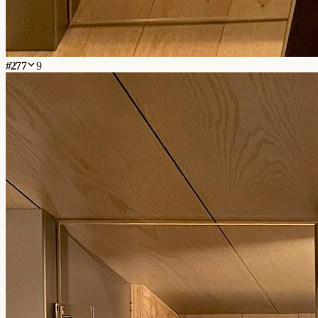
#
277
9