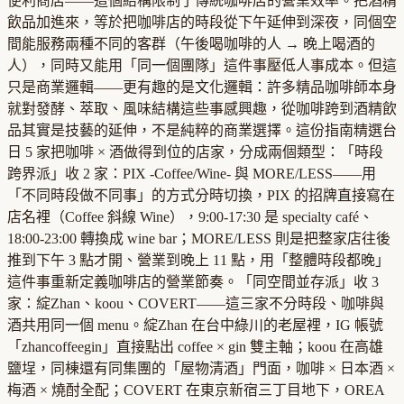
便利商店——這個結構限制了傳統咖啡店的營業效率。把酒精
飲品加進來，等於把咖啡店的時段從下午延伸到深夜，同個空
間能服務兩種不同的客群（午後喝咖啡的人 → 晚上喝酒的
人），同時又能用「同一個團隊」這件事壓低人事成本。但這
只是商業邏輯——更有趣的是文化邏輯：許多精品咖啡師本身
就對發酵、萃取、風味結構這些事感興趣，從咖啡跨到酒精飲
品其實是技藝的延伸，不是純粹的商業選擇。這份指南精選台
日 5 家把咖啡 × 酒做得到位的店家，分成兩個類型：「時段
跨界派」收 2 家：PIX -Coffee/Wine- 與 MORE/LESS——用
「不同時段做不同事」的方式分時切換，PIX 的招牌直接寫在
店名裡（Coffee 斜線 Wine），9:00-17:30 是 specialty café、
18:00-23:00 轉換成 wine bar；MORE/LESS 則是把整家店往後
推到下午 3 點才開、營業到晚上 11 點，用「整體時段都晚」
這件事重新定義咖啡店的營業節奏。「同空間並存派」收 3
家：綻Zhan、koou、COVERT——這三家不分時段、咖啡與
酒共用同一個 menu。綻Zhan 在台中綠川的老屋裡，IG 帳號
「zhancoffeegin」直接點出 coffee × gin 雙主軸；koou 在高雄
鹽埕，同棟還有同集團的「屋物清酒」門面，咖啡 × 日本酒 ×
梅酒 × 燒酎全配；COVERT 在東京新宿三丁目地下，OREA