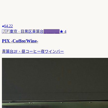
64.22
🇯🇵
東京
· 目黒区青葉台
跨界混血
★
4
PIX -Coffee/Wine-
青葉台2F、昼コーヒー夜ワインバー