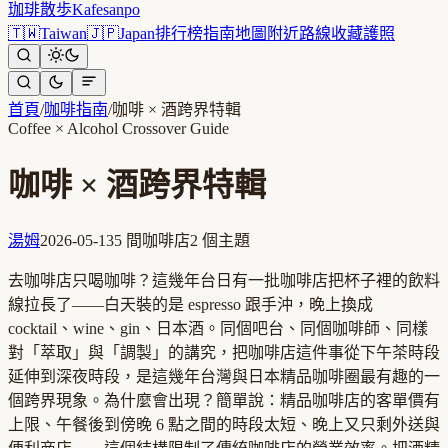
珈琲散歩
Kafesanpo
🇹🇼
Taiwan
🇯🇵
Japan
排行榜
指南
地圖
附近
路線
收藏
護照
首頁
/
咖啡指南
/
咖啡 × 酒跨界特輯
Coffee × Alcohol Crossover Guide
咖啡 × 酒跨界特輯
湯姆
2026-05-13
5
間咖啡店
2
個主題
去咖啡店只喝咖啡？這幾年台日有一批咖啡店把杯子裡的飲料
線拉長了——白天裝的是 espresso 跟手沖，晚上換成
cocktail、wine、gin、日本酒。同個吧台、同個咖啡師、同樣
對「萃取」與「調製」的講究，把咖啡店這件事從下午茶時段
延伸到深夜時段，是這幾年台灣與日本精品咖啡圈最有趣的一
個跨界現象。為什麼會出現？簡單說：精品咖啡店的客單價有
上限、午餐後到傍晚 6 點之間的時段太短、晚上又只剩外送與