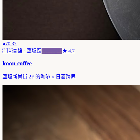
70.37
🇹🇼
高雄
· 鹽埕區
跨界混血
★
4.7
koou coffee
鹽埕新樂街 2F 的咖啡 × 日酒跨界