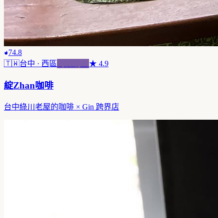
74.8
🇹🇼
台中
· 西區
跨界混血
★
4.9
綻Zhan咖啡
台中綠川老屋的咖啡 × Gin 跨界店