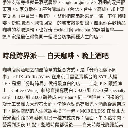
手沖支架旁邊就是酒瓶層架，single-origin café × 酒吧的混搭很
東京。5 家分散在 3 座台灣城市（台北、台中、高雄）加上東
京 2 區（中目黒、新宿），整個指南串起來是一條「下午喝咖
啡、傍晚喝酒、深夜回家」的城市散步動線。如果你喜歡精品
咖啡的萃取邏輯，也好奇 cocktail 與 wine bar 的調製哲學——
這 5 家是最值得從同一個吧台切換兩種人生的店。
時段跨界派 — 白天咖啡、晚上酒吧
咖啡店與酒吧之間最簡單的整合方式，是「分時段做不同
事」。PIX -Coffee/Wine- 在東京目黒區青葉台的 SYT 大樓
2F，是把「分時跨界」做得最直白的店——店名 PIX 跟招牌
上「Coffee / Wine」斜線直接寫明白：9:00 到 17:30 是 specialty
café，18:00 到 23:00 轉換成 wine bar。同一個吧台、同樣的混
凝土工業風與大理石桌面，傍晚六點點亮燭光、酒瓶從層架取
下，整個空間的人生就跟著換了一條。MORE/LESS 在台北大
安光復南路 308 巷則用另一種方式跨界：店面下午 3 點才開、
營業到深夜 11 點，整體時段都偏後——白天時段乾脆讓給其