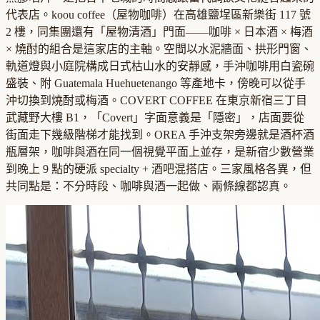
代表店。koou coffee（屋物咖啡）在高雄鹽埕區新樂街 117 號
2 樓，同集團還有「屋物清酒」門面——咖啡 × 日本酒 × 梅酒
× 燒酎的組合是這家店的主軸。空間以水泥牆面、拱形門窗、
軌道燈與小庭院構成日式枯山水的安靜感，手沖咖啡用白瓷碗
盛裝、附 Guatemala Huehuetenango 等產地卡，傍晚可以從手
沖切換到燒酎或梅酒。COVERT COFFEE 在東京新宿三丁目
武藏野大樓 B1，「Covert」字面意義是「隱密」，店面要從
街面走下幾級階梯才能找到。OREA 手沖支架旁邊就是酒杯酒
瓶層架，咖啡與酒在同一個視覺平面上並存，是新宿少數營業
到晚上 9 點的硬派 specialty + 酒吧混搭店。三家風格各異，但
共同點是：不分時段、咖啡與酒一起做、兩條線都認真。