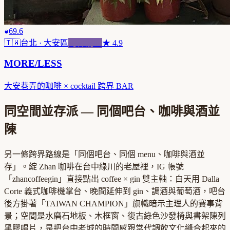
69.6
🇹🇼
台北
· 大安區
跨界混血
★
4.9
MORE/LESS
大安巷弄的咖啡 × cocktail 跨界 BAR
同空間並存派 — 同個吧台、咖啡與酒並
陳
另一條跨界路線是「同個吧台、同個 menu、咖啡與酒並
存」。綻 Zhan 咖啡在台中綠川的老屋裡，IG 帳號
「zhancoffeegin」直接點出 coffee × gin 雙主軸：白天用 Dalla
Corte 義式咖啡機掌台、晚間延伸到 gin、調酒與葡萄酒，吧台
後方掛著「TAIWAN CHAMPION」旗幟暗示主理人的賽事背
景；空間是水磨石地板、木框窗、復古綠色沙發椅與書架陳列
黑膠唱片，是把台中老城的時間感跟當代調飲文化縫合起來的