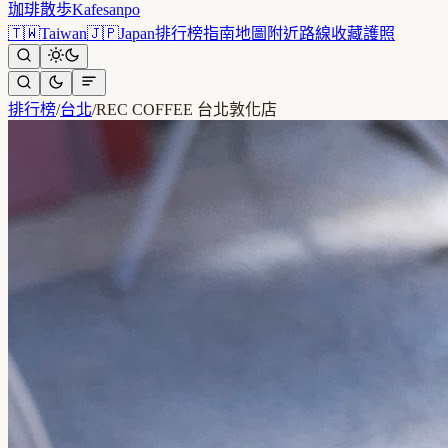
珈琲散歩
Kafesanpo
🇹🇼
Taiwan
🇯🇵
Japan
排行榜
指南
地圖
附近
路線
收藏
護照
排行榜
/
台北
/
REC COFFEE 台北敦化店