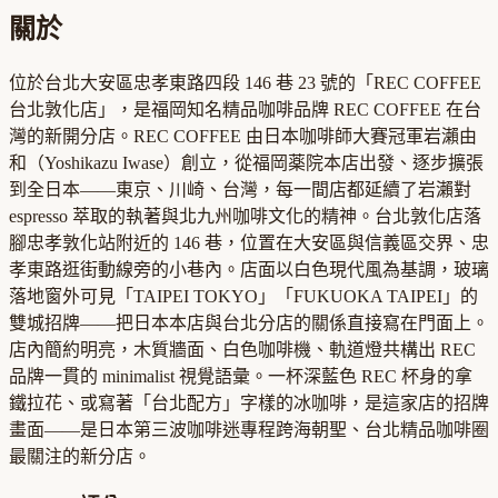
關於
位於台北大安區忠孝東路四段 146 巷 23 號的「REC COFFEE
台北敦化店」，是福岡知名精品咖啡品牌 REC COFFEE 在台
灣的新開分店。REC COFFEE 由日本咖啡師大賽冠軍岩瀨由
和（Yoshikazu Iwase）創立，從福岡薬院本店出發、逐步擴張
到全日本——東京、川崎、台灣，每一間店都延續了岩瀨對
espresso 萃取的執著與北九州咖啡文化的精神。台北敦化店落
腳忠孝敦化站附近的 146 巷，位置在大安區與信義區交界、忠
孝東路逛街動線旁的小巷內。店面以白色現代風為基調，玻璃
落地窗外可見「TAIPEI TOKYO」「FUKUOKA TAIPEI」的
雙城招牌——把日本本店與台北分店的關係直接寫在門面上。
店內簡約明亮，木質牆面、白色咖啡機、軌道燈共構出 REC
品牌一貫的 minimalist 視覺語彙。一杯深藍色 REC 杯身的拿
鐵拉花、或寫著「台北配方」字樣的冰咖啡，是這家店的招牌
畫面——是日本第三波咖啡迷專程跨海朝聖、台北精品咖啡圈
最關注的新分店。