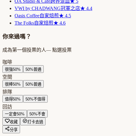
OA Studio & Cafe
跨界混血
★
5
VWI by CHADWANG
冠軍之店
★
4.4
Oasis Coffee
自家焙煎
★
4.5
The Folks
自家焙煎
★
4.6
你來過嗎？
成為第一個投票的人
— 點選投票
咖啡
很強
50
%
50
%
普通
空間
很棒
50
%
50
%
普通
排隊
值得
50
%
50
%
不值得
回訪
一定會
50
%
50
%
不會
收藏
打卡去過
分享