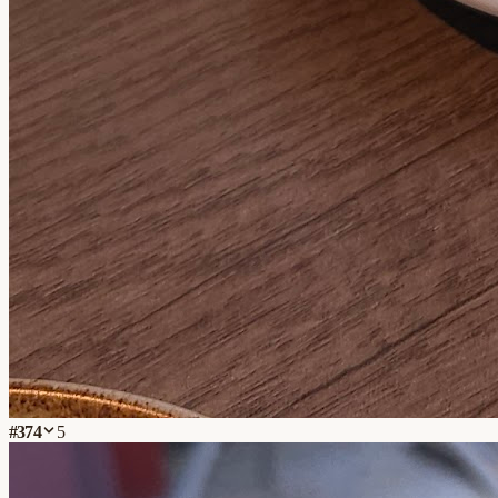
#
374
5