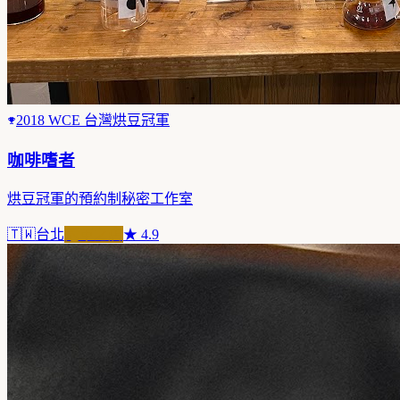
2018 WCE 台灣烘豆冠軍
咖啡嗜者
烘豆冠軍的預約制秘密工作室
🇹🇼
台北
冠軍之店
★
4.9