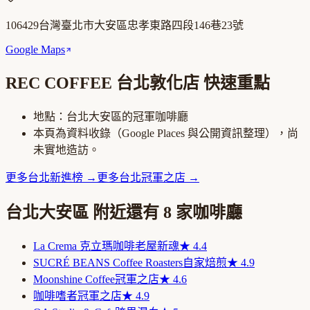
106429台灣臺北市大安區忠孝東路四段146巷23號
Google Maps
REC COFFEE 台北敦化店
快速重點
地點：
台北大安區
的
冠軍咖啡廳
本頁為資料收錄（Google Places 與公開資訊整理），尚
未實地造訪。
更多
台北
新進榜
→
更多
台北
冠軍之店
→
台北大安區
附近還有
8
家咖啡廳
La Crema 克立瑪咖啡
老屋新魂
★
4.4
SUCRÉ BEANS Coffee Roasters
自家焙煎
★
4.9
Moonshine Coffee
冠軍之店
★
4.6
咖啡嗜者
冠軍之店
★
4.9