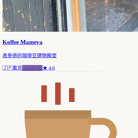
Koffee Mameya
表參道的咖啡豆選物殿堂
🇯🇵
東京
跨界混血
★
4.6