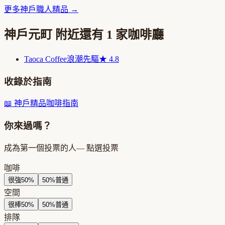
更多
神戶
職人精品
→
神戶元町
附近還有
1
家咖啡廳
Taoca Coffee
浪潮先驅
★
4.8
收錄於指南
📖
神戶精品咖啡指南
你來過嗎？
成為第一個投票的人
— 點選投票
咖啡
很強
50
%
50
%
普通
空間
很棒
50
%
50
%
普通
排隊