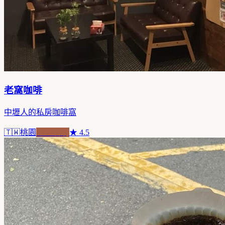
老窩咖啡
中壢人的私房咖啡窩
🇹🇼
桃園
老屋新魂
★
4.5