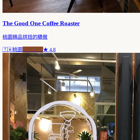
The Good One Coffee Roaster
桃園精品烘焙的驕傲
🇹🇼
桃園
自家焙煎
★
4.8