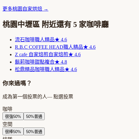
更多
桃園
自家烘焙
→
桃園中壢區
附近還有
5
家咖啡廳
流石咖啡
職人精品
★
4.6
R.B.C COFFEE HEAD
職人精品
★
4.6
Z cafe 自家焙煎
自家焙煎
★
4.6
鬍莉咖啡
甜點複合
★
4.8
松鼎精品咖啡
職人精品
★
4.6
你來過嗎？
成為第一個投票的人
— 點選投票
咖啡
很強
50
%
50
%
普通
空間
很棒
50
%
50
%
普通