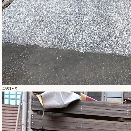
#
363
9