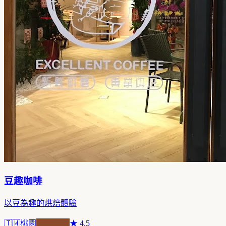
豆趣咖啡
以豆為趣的烘焙體驗
🇹🇼
桃園
自家焙煎
★
4.5