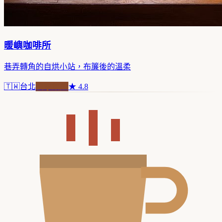
暖嶼咖啡所
巷弄轉角的自烘小站，布簾後的溫柔
🇹🇼
台北
自家焙煎
★
4.8