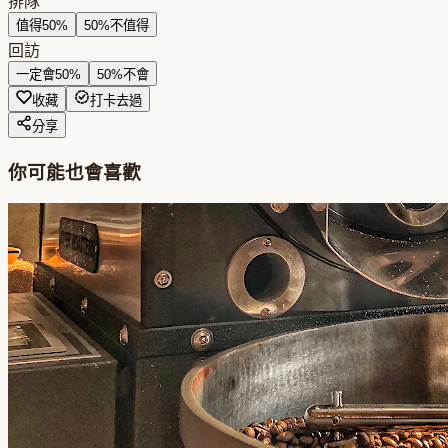
排隊
值得
50
%
50
%
不值得
回訪
一定會
50
%
50
%
不會
收藏
打卡去過
分享
你可能也會喜歡