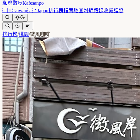
珈琲散歩
Kafesanpo
🇹🇼
Taiwan
🇯🇵
Japan
排行榜
指南
地圖
附近
路線
收藏
護照
排行榜
/
桃園
/
微風咖啡