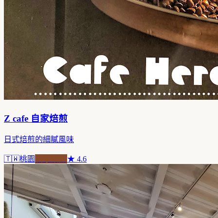
Z cafe 自家焙煎
日式焙煎的細膩風味
🇹🇼
桃園
自家焙煎
★
4.6