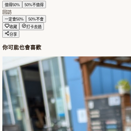
值得
50
%
50
%
不值得
回訪
一定會
50
%
50
%
不會
收藏
打卡去過
分享
你可能也會喜歡