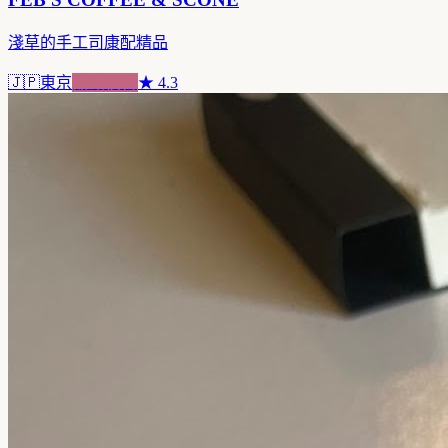
淺草的手工司康配精品
🇯🇵
東京
甜點複合
★
4.3