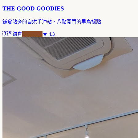
THE GOOD GOODIES
鎌倉站旁的自烘手沖站，八點開門的早鳥據點
🇯🇵
鎌倉
自家焙煎
★
4.3