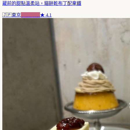
蔵前的甜點溫柔站，貓餅乾布丁配拿鐵
🇯🇵
東京
甜點複合
★
4.1