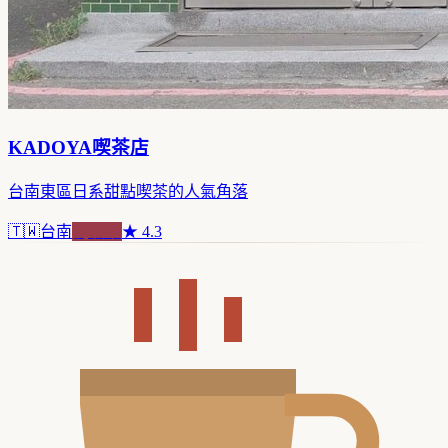
KADOYA喫茶店
台南東區日系甜點喫茶的人氣角落
🇹🇼
台南
純喫茶
★
4.3