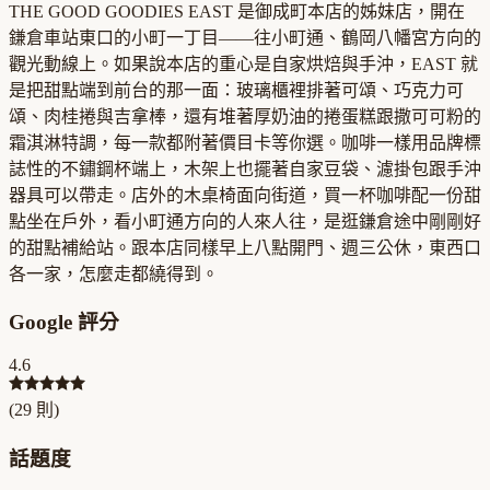
THE GOOD GOODIES EAST 是御成町本店的姊妹店，開在
鎌倉車站東口的小町一丁目——往小町通、鶴岡八幡宮方向的
觀光動線上。如果說本店的重心是自家烘焙與手沖，EAST 就
是把甜點端到前台的那一面：玻璃櫃裡排著可頌、巧克力可
頌、肉桂捲與吉拿棒，還有堆著厚奶油的捲蛋糕跟撒可可粉的
霜淇淋特調，每一款都附著價目卡等你選。咖啡一樣用品牌標
誌性的不鏽鋼杯端上，木架上也擺著自家豆袋、濾掛包跟手沖
器具可以帶走。店外的木桌椅面向街道，買一杯咖啡配一份甜
點坐在戶外，看小町通方向的人來人往，是逛鎌倉途中剛剛好
的甜點補給站。跟本店同樣早上八點開門、週三公休，東西口
各一家，怎麼走都繞得到。
Google 評分
4.6
(
29
則)
話題度