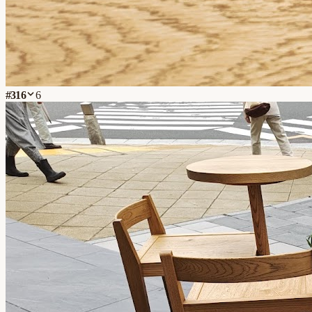
#
316
6