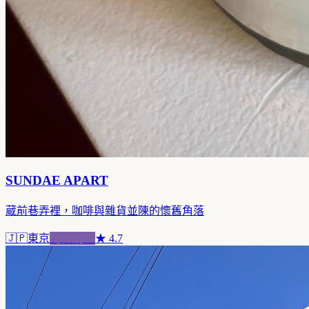
SUNDAE APART
蔵前巷弄裡，咖啡與雜貨並陳的懷舊角落
🇯🇵
東京
跨界混血
★
4.7