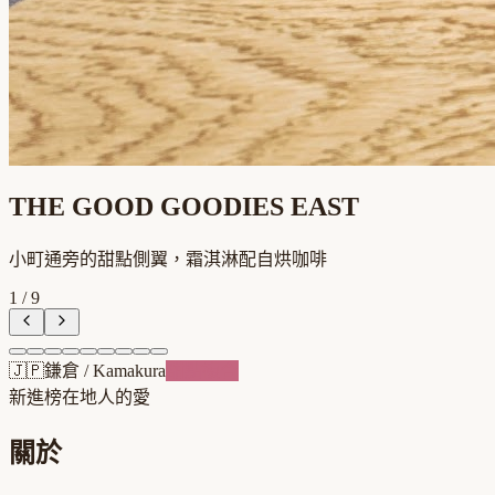
THE GOOD GOODIES EAST
小町通旁的甜點側翼，霜淇淋配自烘咖啡
1
/
9
🇯🇵
鎌倉
/
Kamakura
甜點複合
新進榜
在地人的愛
關於