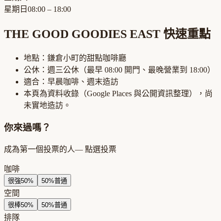
星期日
08:00 – 18:00
THE GOOD GOODIES EAST
快速重點
地點：
鎌倉小町
的
甜點咖啡廳
公休：
週三公休
（最早
08:00
開門、最晚營業到
18:00
）
適合：
早晨咖啡、週末造訪
本頁為資料收錄（Google Places 與公開資訊整理），尚
未實地造訪。
你來過嗎？
成為第一個投票的人
— 點選投票
咖啡
很強
50
%
50
%
普通
空間
很棒
50
%
50
%
普通
排隊