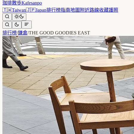
珈琲散歩
Kafesanpo
🇹🇼
Taiwan
🇯🇵
Japan
排行榜
指南
地圖
附近
路線
收藏
護照
排行榜
/
鎌倉
/
THE GOOD GOODIES EAST