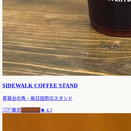
SIDEWALK COFFEE STAND
青葉台の角、毎日焙煎のスタンド
🇯🇵
東京
自家焙煎
★
4.3