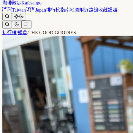
珈琲散歩
Kafesanpo
🇹🇼
Taiwan
🇯🇵
Japan
排行榜
指南
地圖
附近
路線
收藏
護照
排行榜
/
鎌倉
/
THE GOOD GOODIES