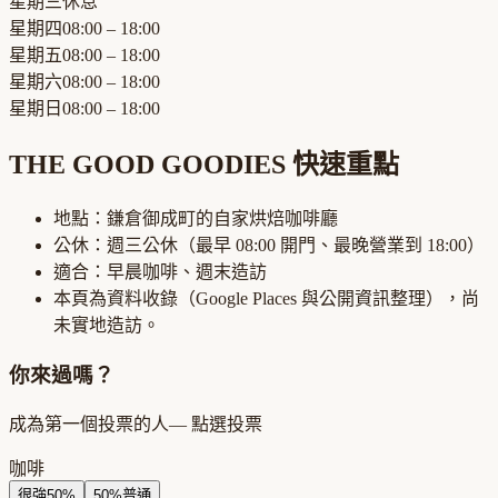
星期三
休息
星期四
08:00 – 18:00
星期五
08:00 – 18:00
星期六
08:00 – 18:00
星期日
08:00 – 18:00
THE GOOD GOODIES
快速重點
地點：
鎌倉御成町
的
自家烘焙咖啡廳
公休：
週三公休
（最早
08:00
開門、最晚營業到
18:00
）
適合：
早晨咖啡、週末造訪
本頁為資料收錄（Google Places 與公開資訊整理），尚
未實地造訪。
你來過嗎？
成為第一個投票的人
— 點選投票
咖啡
很強
50
%
50
%
普通