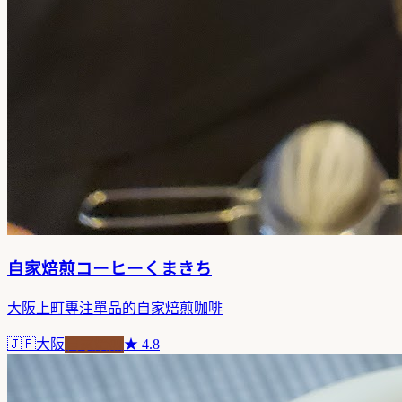
自家焙煎コーヒーくまきち
大阪上町專注單品的自家焙煎咖啡
🇯🇵
大阪
自家焙煎
★
4.8