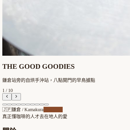
THE GOOD GOODIES
鎌倉站旁的自烘手沖站，八點開門的早鳥據點
1
/
10
🇯🇵
鎌倉
/
Kamakura
自家焙煎
真正懂咖啡的人才去
在地人的愛