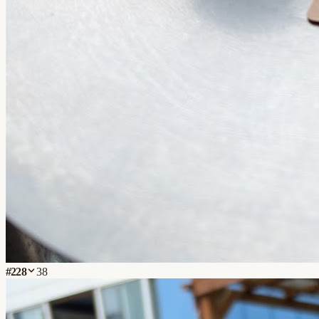
#
228
38