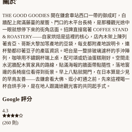
關於
THE GOOD GOODIES 開在鎌倉車站西口一帶的御成町，白
牆配上爬滿藤蔓的屋簷、門口的木平台長椅，是那種觀光途中
一眼就想停下來的街角店面。招牌直接寫著 COFFEE STAND
& ROASTERY——自家烘焙是這裡的核心，店內木架上陳列
著肯亞、哥斯大黎加等產地的豆袋，每支都附產地說明卡，連
杯墊都印著豆子的產區資訊。吧台是一整排玻璃濾杯的手沖陣
列，咖啡用不鏽鋼杯端上桌，配可頌或奶油蛋糕剛好。空間走
水泥牆配木質家具的路線，貼滿海報的牆面帶點隨性，落地窗
邊的長椅座位看得到街景。早上八點就開門，在日本算是少見
的早鳥友善——去鎌倉看大佛、逛小町通之前，先來這裡喝一
杯自烘手沖，是在地人跟識途觀光客的共同起手式。
Google 評分
4.3
(
260
則)