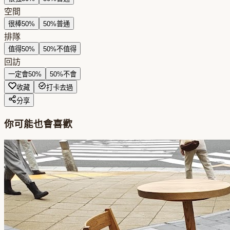
空間
很棒
50
%
50
%
普通
排隊
值得
50
%
50
%
不值得
回訪
一定會
50
%
50
%
不會
收藏
打卡去過
分享
你可能也會喜歡