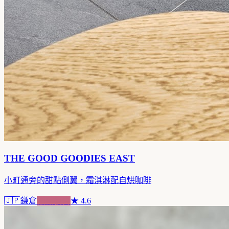
THE GOOD GOODIES EAST
小町通旁的甜點側翼，霜淇淋配自烘咖啡
🇯🇵
鎌倉
甜點複合
★
4.6