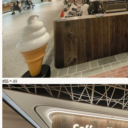
#
55
49