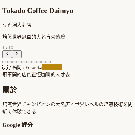
Tokado Coffee Daimyo
豆香洞大名店
焙煎世界冠軍的大名直營體驗
1
/
10
🇯🇵
福岡
/
Fukuoka
冠軍之店
冠軍開的店
真正懂咖啡的人才去
關於
焙煎世界チャンピオンの大名店。世界レベルの焙煎技術を間
近で体験できる。
Google 評分