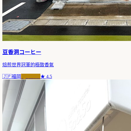
豆香洞コーヒー
焙煎世界冠軍的極致香氣
🇯🇵
福岡
冠軍之店
★
4.5