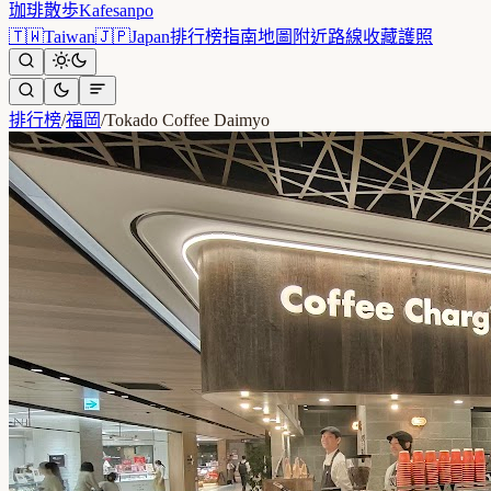
珈琲散歩
Kafesanpo
🇹🇼
Taiwan
🇯🇵
Japan
排行榜
指南
地圖
附近
路線
收藏
護照
排行榜
/
福岡
/
Tokado Coffee Daimyo