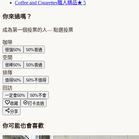
Coffee and Cigarettes
職人精品
★
5
你來過嗎？
成為第一個投票的人
— 點選投票
咖啡
很強
50
%
50
%
普通
空間
很棒
50
%
50
%
普通
排隊
值得
50
%
50
%
不值得
回訪
一定會
50
%
50
%
不會
收藏
打卡去過
分享
你可能也會喜歡