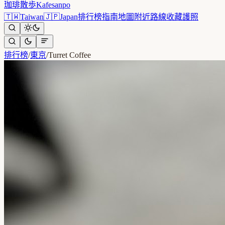
珈琲散歩
Kafesanpo
🇹🇼
Taiwan
🇯🇵
Japan
排行榜
指南
地圖
附近
路線
收藏
護照
排行榜
/
東京
/
Turret Coffee