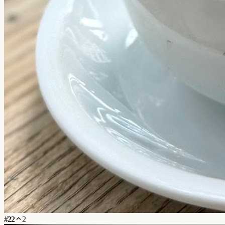
#
22
2