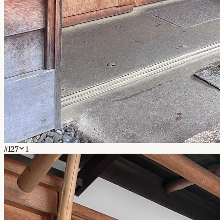
#
127
1