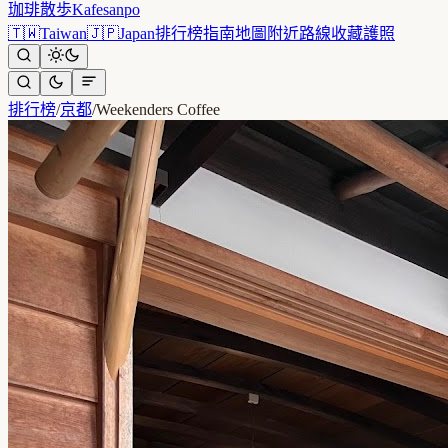
珈琲散歩
Kafesanpo
🇹🇼
Taiwan
🇯🇵
Japan
排行榜
指南
地圖
附近
路線
收藏
護照
排行榜
/
京都
/
Weekenders Coffee