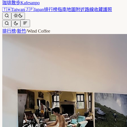
珈琲散歩
Kafesanpo
🇹🇼
Taiwan
🇯🇵
Japan
排行榜
指南
地圖
附近
路線
收藏
護照
排行榜
/
新竹
/
Wind Coffee