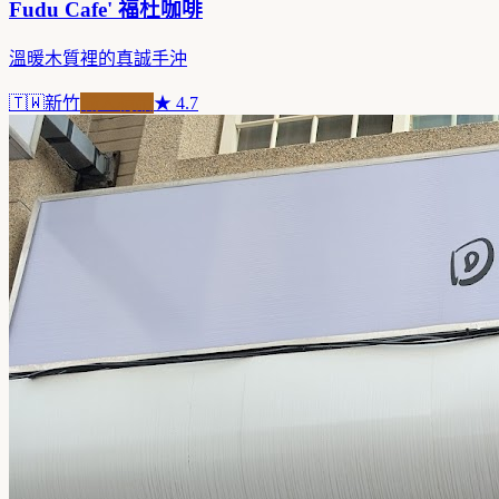
Fudu Cafe' 福杜咖啡
溫暖木質裡的真誠手沖
🇹🇼
新竹
職人精品
★
4.7