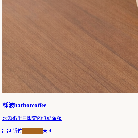
柇波harborcoffee
水源街半日限定的低調角落
🇹🇼
新竹
職人精品
★
4