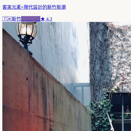
客家元素×現代設計的新竹新潮
🇹🇼
新竹
跨界混血
★
4.3