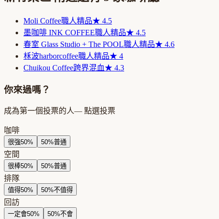
Moli Coffee
職人精品
★
4.5
墨咖啡 INK COFFEE
職人精品
★
4.5
春室 Glass Studio + The POOL
職人精品
★
4.6
柇波harborcoffee
職人精品
★
4
Chuikou Coffee
跨界混血
★
4.3
你來過嗎？
成為第一個投票的人
— 點選投票
咖啡
很強
50
%
50
%
普通
空間
很棒
50
%
50
%
普通
排隊
值得
50
%
50
%
不值得
回訪
一定會
50
%
50
%
不會