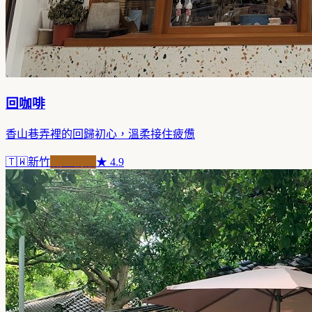
回咖啡
香山巷弄裡的回歸初心，溫柔接住疲憊
🇹🇼
新竹
職人精品
★
4.9