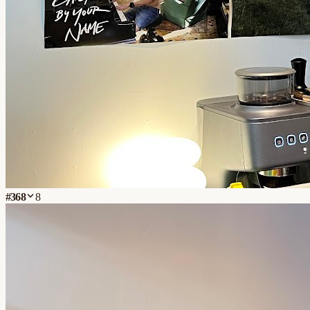
#
368
8