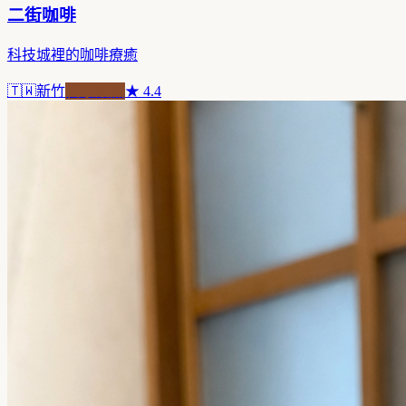
二街咖啡
科技城裡的咖啡療癒
🇹🇼
新竹
自家焙煎
★
4.4