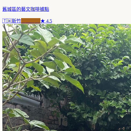
舊城區的藝文咖啡據點
🇹🇼
新竹
職人精品
★
4.5