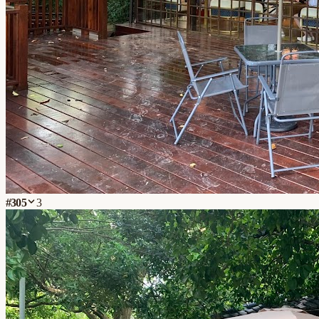
#
305
3