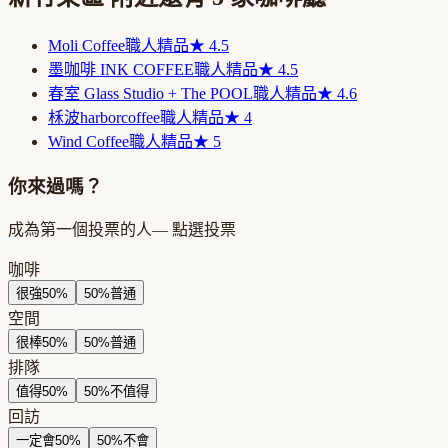
Moli Coffee
職人精品
★
4.5
墨咖啡 INK COFFEE
職人精品
★
4.5
春室 Glass Studio + The POOL
職人精品
★
4.6
柇波harborcoffee
職人精品
★
4
Wind Coffee
職人精品
★
5
你來過嗎？
成為第一個投票的人
— 點選投票
咖啡
很強
50
%
50
%
普通
空間
很棒
50
%
50
%
普通
排隊
值得
50
%
50
%
不值得
回訪
一定會
50
%
50
%
不會