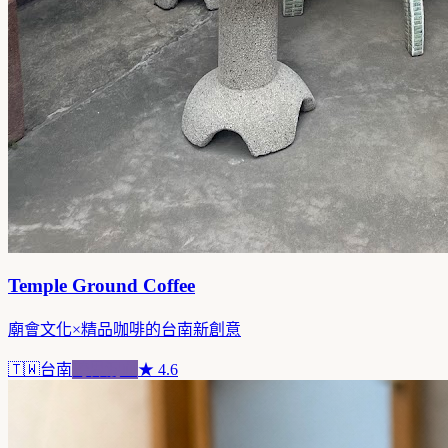
Temple Ground Coffee
廟會文化×精品咖啡的台南新創意
🇹🇼
台南
跨界混血
★
4.6