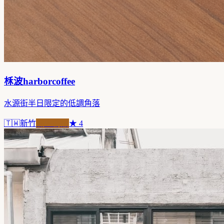
柇波harborcoffee
水源街半日限定的低調角落
🇹🇼
新竹
職人精品
★
4