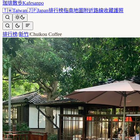
珈琲散歩
Kafesanpo
🇹🇼
Taiwan
🇯🇵
Japan
排行榜
指南
地圖
附近
路線
收藏
護照
排行榜
/
新竹
/
Chuikou Coffee