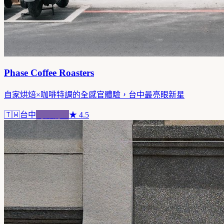
Phase Coffee Roasters
自家烘焙×咖啡特調的全感官體驗，台中最亮眼新星
🇹🇼
台中
跨界混血
★
4.5