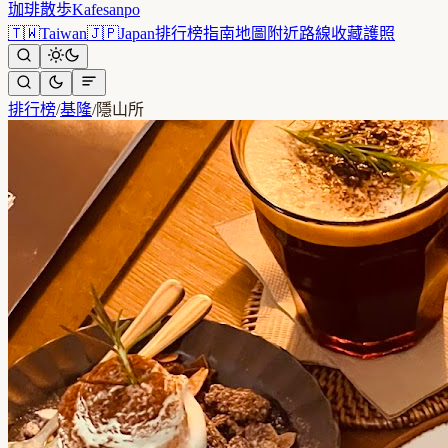
珈琲散歩
Kafesanpo
🇹🇼
Taiwan
🇯🇵
Japan
排行榜
指南
地圖
附近
路線
收藏
護照
排行榜
/
基隆
/
隱山所