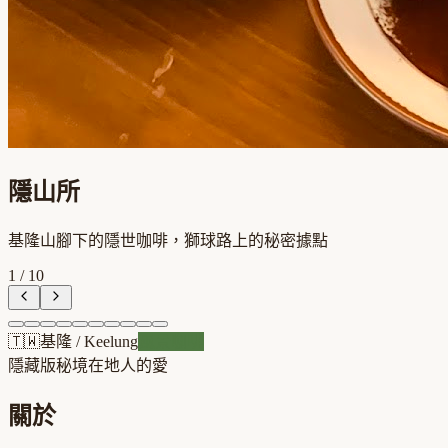
隱山所
基隆山腳下的隱世咖啡，獅球路上的秘密據點
1
/
10
🇹🇼
基隆
/
Keelung
風景咖啡
隱藏版秘境
在地人的愛
關於