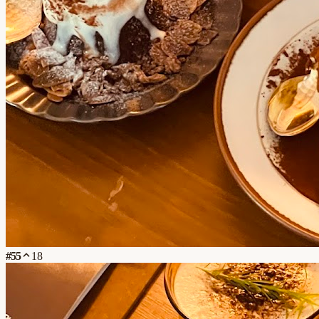
#
55
18