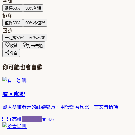
空間
很棒
50
%
50
%
普通
排隊
值得
50
%
50
%
不值得
回訪
一定會
50
%
50
%
不會
收藏
打卡去過
分享
你可能也會喜歡
有。咖啡
藏匿苓雅巷弄的紅磚綠意，用慢焙香氛寫一首文青情詩
🇹🇼
高雄
跨界混血
★
4.6