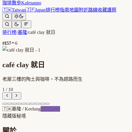
珈琲散歩
Kafesanpo
🇹🇼
Taiwan
🇯🇵
Japan
排行榜
指南
地圖
附近
路線
收藏
護照
排行榜
/
基隆
/
café clay 就日
#
157
6
café clay 就日
老屋三樓的陶土與咖啡，不為趕路而生
1
/
10
🇹🇼
基隆
/
Keelung
跨界混血
隱藏版秘境
關於