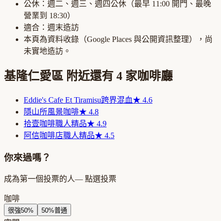
公休：
週二、週三、週四公休
（最早
11:00
開門、最晚
營業到
18:30
）
適合：
週末造訪
本頁為資料收錄（Google Places 與公開資訊整理），尚
未實地造訪。
基隆仁愛區
附近還有
4
家咖啡廳
Eddie's Cafe Et Tiramisu
跨界混血
★
4.6
隱山所
風景咖啡
★
4.8
拾壹咖啡
職人精品
★
4.9
阿信咖啡店
職人精品
★
4.5
你來過嗎？
成為第一個投票的人
— 點選投票
咖啡
很強
50
%
50
%
普通