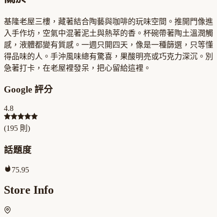
基隆老屋三樓，藏著結合陶藝與咖啡的玩味空間。推開門像進
入手作坊，空氣中混著泥土與熱萃的香。杯碗帶著陶土溫潤觸
感，液體都變有質感。一週只開四天，像是一種篩選，只等懂
得品味的人。手沖風味總有驚喜，果酸明亮或巧克力深沉。別
急著打卡，在老屋裡發呆，把心留給這裡。
Google 評分
4.8
(
195
則)
話題度
75.95
Store Info