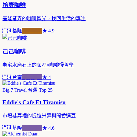
拾壹咖啡
基隆巷弄的咖啡微光，找回生活的專注
🇹🇼
基隆
職人精品
★
4.9
己己咖啡
老宅水磨石上的咖哩×咖啡慢哲學
🇹🇼
台南
跨界混血
★
4
Big 7 Travel 台灣 Top 25
Eddie's Cafe Et Tiramisu
市場巷弄裡的提拉米蘇與聞香選豆
🇹🇼
基隆
跨界混血
★
4.6