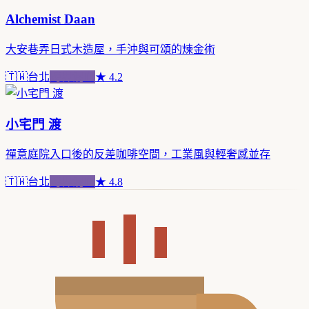
Alchemist Daan
大安巷弄日式木造屋，手沖與可頌的煉金術
🇹🇼
台北
跨界混血
★
4.2
小宅門 渡
禪意庭院入口後的反差咖啡空間，工業風與輕奢感並存
🇹🇼
台北
跨界混血
★
4.8